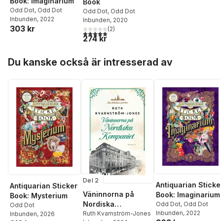
Book: Imaginarium
Book
Odd Dot
,
Odd Dot
Odd Dot
,
Odd Dot
Inbunden
, 2022
Inbunden
, 2020
303 kr
(
2
)
5,0
utav 5 stjärnor. Totalt antal röster:
274 kr
Hoppa över listan
Du kanske också är intresserad av
Del 2
Antiquarian Sticke
Antiquarian Sticker
Väninnorna på
Book: Imaginarium
Book: Mysterium
Nordiska
Odd Dot
,
Odd Dot
Odd Dot
Inbunden
, 2022
Kompaniet
Ruth Kvarnström-Jones
Inbunden
, 2026