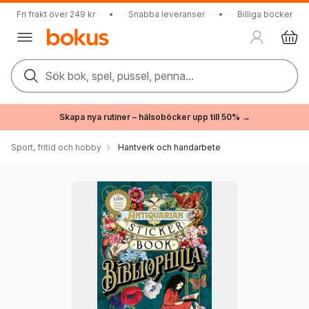
Fri frakt över 249 kr
•
Snabba leveranser
•
Billiga böcker
Sök bok, spel, pussel, penna...
Skapa nya rutiner – hälsoböcker upp till 50% →
Sport, fritid och hobby
Hantverk och handarbete