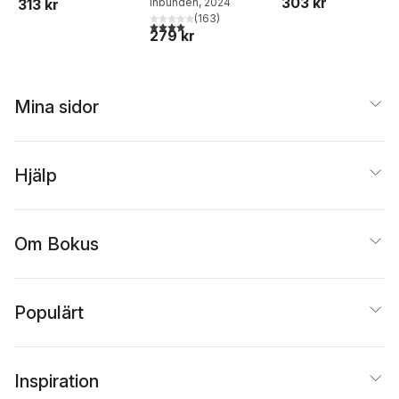
303 kr
313 kr
Inbunden
, 2024
(
163
)
4,0
utav 5 stjärnor. Totalt antal röster:
279 kr
Mina sidor
Hjälp
Om Bokus
Populärt
Inspiration