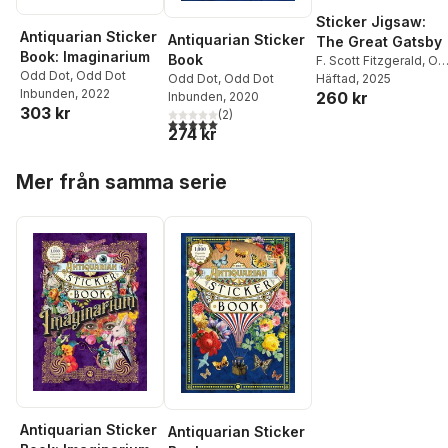
Sticker Jigsaw:
Antiquarian Sticker
Antiquarian Sticker
The Great Gatsby
Book: Imaginarium
Book
F. Scott Fitzgerald
,
Od
Odd Dot
,
Odd Dot
Dot
Häftad
, 2025
Odd Dot
,
Odd Dot
Inbunden
, 2022
260 kr
Inbunden
, 2020
303 kr
(
2
)
5,0
utav 5 stjärnor. Totalt antal röster:
274 kr
Hoppa över listan
Mer från samma serie
Antiquarian Sticker
Antiquarian Sticker