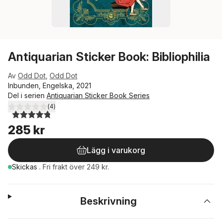
Antiquarian Sticker Book: Bibliophilia
Av
Odd Dot
,
Odd Dot
Inbunden, Engelska, 2021
Del i serien
Antiquarian Sticker Book Series
(
4
)
4,8
utav 5 stjärnor. Totalt antal röster:
285 kr
Lägg i varukorg
Skickas
.
Fri frakt över 249 kr.
Beskrivning