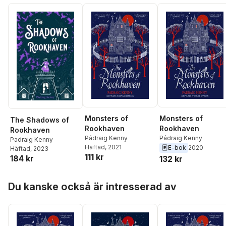
Monsters of
Monsters of
The Shadows of
Rookhaven
Rookhaven
Rookhaven
Pádraig Kenny
Pádraig Kenny
Padraig Kenny
Häftad
, 2021
E-bok
2020
Häftad
, 2023
111 kr
184 kr
132 kr
Hoppa över listan
Du kanske också är intresserad av