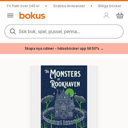
Fri frakt över 249 kr
•
Snabba leveranser
•
Billiga böcker
Sök bok, spel, pussel, penna...
Skapa nya rutiner – hälsoböcker upp till 50% →