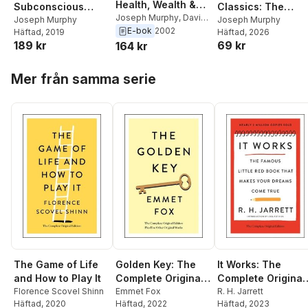
Health, Wealth &
Subconscious
Classics: The
Happiness
Joseph Murphy
,
David
Mind: The
Joseph Murphy
Power of Your
Joseph Murphy
H. Morgan
E-bok
2002
Häftad
, 2019
Häftad
, 2026
Complete Original
Subconscious
189 kr
69 kr
164 kr
Edition: Also
Mind
Includes the Bonus
Hoppa över listan
Book You Can
Mer från samma serie
Change Your
Whole Life
The Game of Life
Golden Key: The
It Works: The
and How to Play It
Complete Original
Complete Original
Florence Scovel Shinn
Edition
Emmet Fox
Edition
R. H. Jarrett
Häftad
, 2020
Häftad
, 2022
Häftad
, 2023