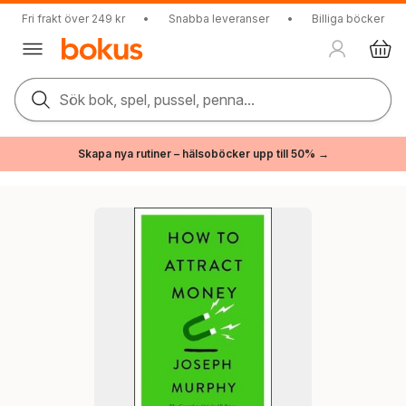
Fri frakt över 249 kr
•
Snabba leveranser
•
Billiga böcker
Sök bok, spel, pussel, penna...
Skapa nya rutiner – hälsoböcker upp till 50% →