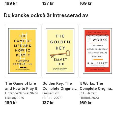
169 kr
137 kr
169 kr
Hoppa över listan
Du kanske också är intresserad av
The Game of Life
Golden Key: The
It Works: The
and How to Play It
Complete Original
Complete Original
Florence Scovel Shinn
Edition
Emmet Fox
Edition
R. H. Jarrett
Häftad
, 2020
Häftad
, 2022
Häftad
, 2023
169 kr
137 kr
169 kr