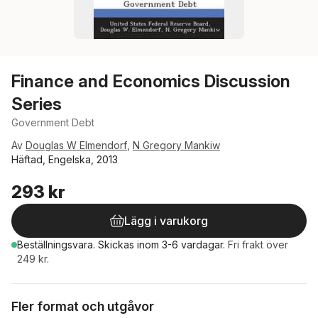
Finance and Economics Discussion
Series
Government Debt
Av
Douglas W Elmendorf
,
N Gregory Mankiw
Häftad, Engelska, 2013
293 kr
Lägg i varukorg
Beställningsvara.
Skickas
inom 3-6 vardagar
.
Fri frakt över
249 kr.
Fler format och utgåvor