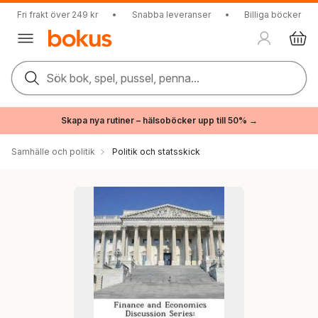
Fri frakt över 249 kr
•
Snabba leveranser
•
Billiga böcker
Sök bok, spel, pussel, penna...
Skapa nya rutiner – hälsoböcker upp till 50% →
Samhälle och politik
Politik och statsskick