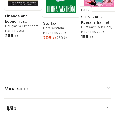
Del 2
Finance and
SIGNERAD -
Economics
Kopians hämnd
Stortaxi
Discussion Series
Douglas W Elmendorf
IJustWantToBeCool
,
Flora Wiström
Häftad
, 2013
Joel Adolphson
Inbunden
, 2026
,
Emil
Inbunden
, 2026
269 kr
189 kr
Ejdemo Beer
,
Victor
209 kr
259 kr
Beer
Mina sidor
Hjälp