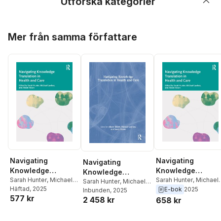
Utforska kategorier
Hoppa över listan
Mer från samma författare
Navigating
Navigating
Navigating
Knowledge
Knowledge
Knowledge
Translation in
Sarah Hunter
,
Michael
Translation in
Sarah Hunter
,
Michael
Translation in
Sarah Hunter
,
Michael
Lawless
Häftad
, 2025
,
Australia)
Lawless
,
Alison Kitson
E-bok
2025
Health and Care
Health and Care
Lawless
Inbunden
,
Australia)
, 2025
Health and Care
577 kr
Kitson, Alison
2 458 kr
Kitson, Alison
658 kr
(University of Adelaide
,
(University of Adelaide
,
Alison Kitson
,
Michael
Alison Kitson
,
Michael
Hoppa över listan