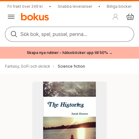
Fri frakt över 249 kr
•
Snabba leveranser
•
Billiga böcker
Sök bok, spel, pussel, penna...
Skapa nya rutiner – hälsoböcker upp till 50% →
Fantasy, SciFi och skräck
Science fiction