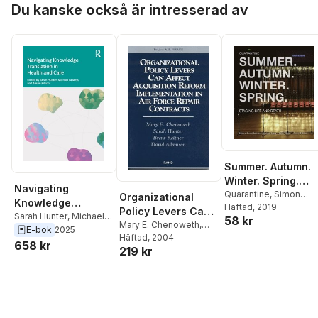
Lawless
,
Sarah Hunter
Lawless
,
Sarah Hunter
Du kanske också är intresserad av
Summer. Autumn.
Winter. Spring.
Navigating
Staging Life and
Quarantine
,
Simon
Organizational
Knowledge
Banham
Häftad
, 2019
,
Sarah Hunter
,
Death
Policy Levers Can
Translation in
Sarah Hunter
,
Michael
58 kr
Michael Brady
,
Renny
Affect Acquisition
Mary E. Chenoweth
,
Lawless
,
Alison Kitson
E-bok
2025
Health and Care
O'Shea
David Adamson
Häftad
, 2004
,
Sarah
Reform
658 kr
219 kr
Hunter
,
Brent Keltner
Implementation in
Air Force Repair
Contracts