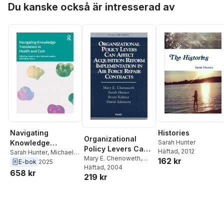
Lawless
,
Sarah Hunter
Lawless
,
Sarah Hunter
Du kanske också är intresserad av
Navigating
Histories
Organizational
Knowledge
Sarah Hunter
Policy Levers Can
Häftad
, 2012
Translation in
Sarah Hunter
,
Michael
Affect Acquisition
Mary E. Chenoweth
,
162 kr
Lawless
,
Alison Kitson
E-bok
2025
Health and Care
David Adamson
Häftad
, 2004
,
Sarah
Reform
658 kr
219 kr
Hunter
,
Brent Keltner
Implementation in
Air Force Repair
Contracts