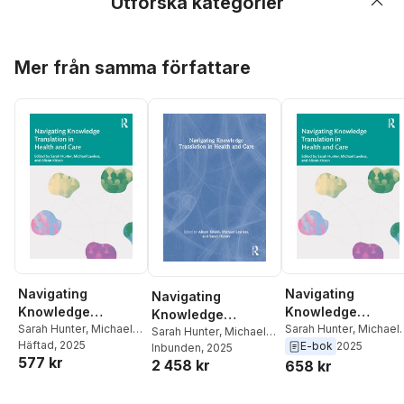
Utforska kategorier
Hoppa över listan
Mer från samma författare
Navigating
Navigating
Navigating
Knowledge
Knowledge
Knowledge
Translation in
Sarah Hunter
,
Michael
Translation in
Sarah Hunter
,
Michael
Translation in
Sarah Hunter
,
Michael
Lawless
Häftad
, 2025
,
Australia)
Lawless
,
Alison Kitson
E-bok
2025
Health and Care
Health and Care
Lawless
Inbunden
,
Australia)
, 2025
Health and Care
577 kr
Kitson, Alison
2 458 kr
Kitson, Alison
658 kr
(University of Adelaide
,
(University of Adelaide
,
Alison Kitson
,
Michael
Alison Kitson
,
Michael
Hoppa över listan