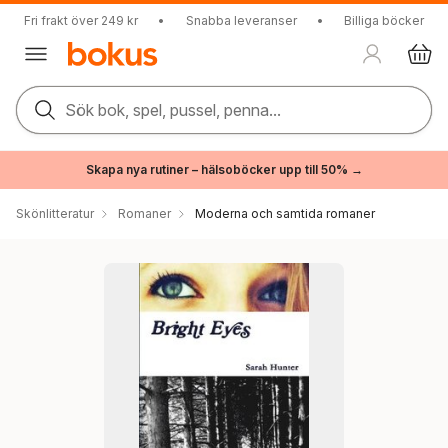
Fri frakt över 249 kr
•
Snabba leveranser
•
Billiga böcker
Sök bok, spel, pussel, penna...
Skapa nya rutiner – hälsoböcker upp till 50% →
Skönlitteratur
Romaner
Moderna och samtida romaner