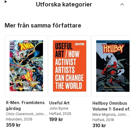
Utforska kategorier
Hoppa över listan
Mer från samma författare
X-Men. Framtidens
Useful Art
Hellboy Omnibus
gårdag
John Byrne
Volume 1: Seed of
Häftad
, 2026
Chris Claremont
,
John
Destruction
Mike Mignola
,
John
199 kr
Byrne
Inbunden
, 2026
Byrne
Häftad
, 2018
359 kr
310 kr