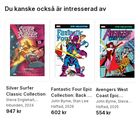
Hoppa över listan
Du kanske också är intresserad av
Silver Surfer
Fantastic Four Epic
Avengers West
Classic Collection
Collection: Back To
Coast Epic
Steve Englehart
,
The Basics
John Byrne
,
Stan Lee
Collection: Vision
John Byrne
,
Steve
Marshall Rogers
Inbunden
, 2024
,
John
Häftad
, 2026
Englehart
Häftad
, 2025
,
Mark
Quest (New
947 kr
Buscema
,
John Byrne
,
602 kr
554 kr
Gruenwald
Printing)
Mark Gruenwald
,
Stan
Lee
,
Joe Staton
,
Jack
Kriby