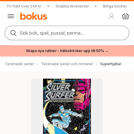
Fri frakt över 249 kr
•
Snabba leveranser
•
Billiga böcker
Sök bok, spel, pussel, penna...
Skapa nya rutiner – hälsoböcker upp till 50% →
Tecknade serier
Tecknade serier och romaner
Superhjältar