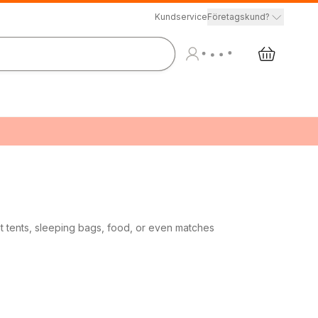
Kundservice
Företagskund?
t tents, sleeping bags, food, or even matches