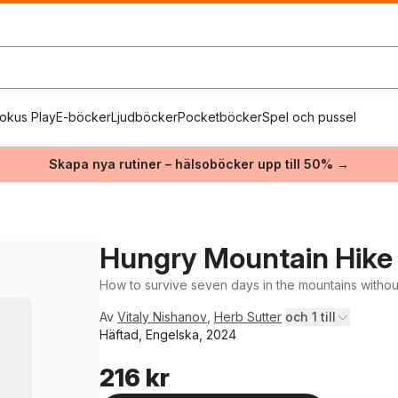
okus Play
E-böcker
Ljudböcker
Pocketböcker
Spel och pussel
Skapa nya rutiner – hälsoböcker upp till 50% →
Hungry Mountain Hike
How to survive seven days in the mountains withou
Av
Vitaly Nishanov
,
Herb Sutter
och 1 till
Häftad, Engelska, 2024
216 kr