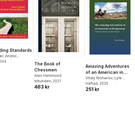
ding Standards
er
,
Andrei
escu
2004
,
John Fuller
The Book of
Amazing Adventures
Chessmen
of an American in
Alex Hammond
Kyrgyzstan
Vitaly Nishanov
,
Lyle
Inbunden
, 2021
Thomas
Häftad
, 2025
463 kr
251 kr