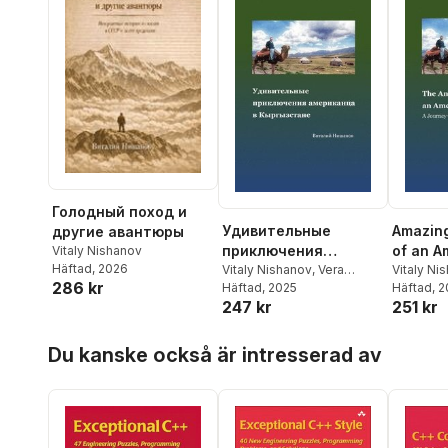
Голодный поход и
Удивительные
Amazin
другие авантюры
приключения
of an A
Vitaly Nishanov
Häftad
, 2026
американца в Кы
Vitaly Nishanov
,
Vera
Kyrgyzs
Vitaly Ni
286 kr
Moiseenko
Häftad
, 2025
Thomas
Häftad
, 
247 kr
251 kr
Hoppa över listan
Du kanske också är intresserad av