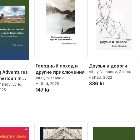
Голодный поход и
Друзья и дороги
g Adventures
другие приключения
Vitaly Nishanov
,
Galina
Nishanova
Häftad
, 2022
,
Anzhela
merican in
Vitaly Nishanov
336 kr
Nishanova
Häftad
, 2025
tan
shanov
,
Lyle
147 kr
2025