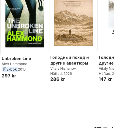
Голодный пох
Голодный поход и
Unbroken Line
другие прик
другие авантюры
Alex Hammond
Vitaly Nishanov
Vitaly Nishanov
E-bok
2015
Häftad
, 2025
Häftad
, 2026
297 kr
147 kr
286 kr