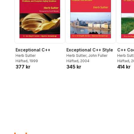
Exceptional C++
Exceptional C++ Style
C++ Co
Herb Sutter
Herb Sutter
,
John Fuller
Herb Sutt
Häftad
, 1999
Häftad
, 2004
Alexandr
Häftad
, 
377 kr
345 kr
414 kr