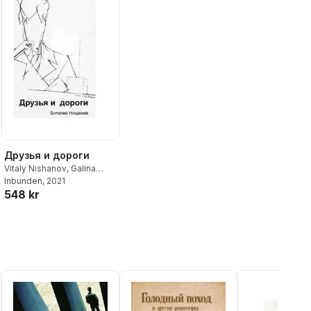
Друзья и дороги
Vitaly Nishanov
,
Galina
Nishanova
Inbunden
, 2021
,
Anzhela
548 kr
Nishanova