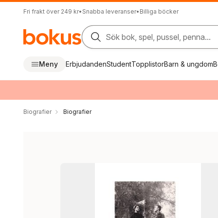
Fri frakt över 249 kr
•
Snabba leveranser
•
Billiga böcker
Sök bok, spel, pussel, penna...
Meny
Erbjudanden
Student
Topplistor
Barn & ungdom
B
Biografier
Biografier