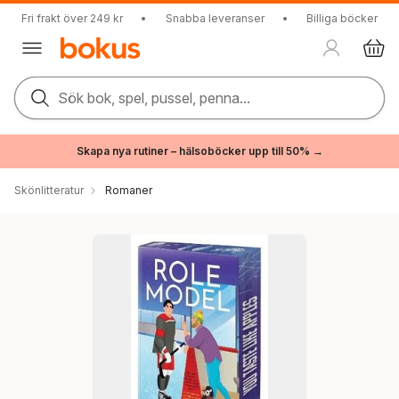
Fri frakt över 249 kr
•
Snabba leveranser
•
Billiga böcker
Sök bok, spel, pussel, penna...
Skapa nya rutiner – hälsoböcker upp till 50% →
Skönlitteratur
Romaner