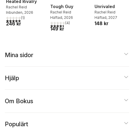
Heated Rivalry
Tough Guy
Unrivaled
Rachel Reid
Rachel Reid
Rachel Reid
Inbunden
, 2026
Häftad
, 2026
Häftad
, 2027
(
1
)
5,0
utav 5 stjärnor. Totalt antal röster:
148 kr
(
4
)
246 kr
4,5
utav 5 stjärnor. Totalt antal röster:
149 kr
Mina sidor
Hjälp
Om Bokus
Populärt