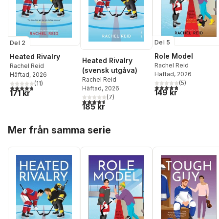
Del 5
Del 2
Role Model
Heated Rivalry
Heated Rivalry
Rachel Reid
Rachel Reid
(svensk utgåva)
Häftad
, 2026
Häftad
, 2026
Rachel Reid
(
5
)
(
11
)
4,8
utav 5 stjärnor. Tota
4,8
utav 5 stjärnor. Totalt antal röster:
Häftad
, 2026
149 kr
171 kr
(
7
)
4,6
utav 5 stjärnor. Totalt antal röster:
185 kr
Hoppa över listan
Mer från samma serie