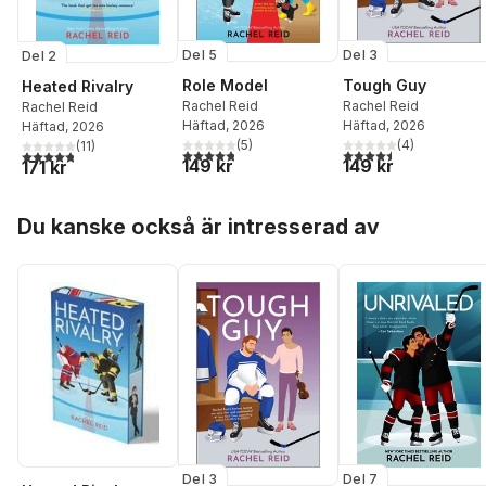
Del 5
Del 3
Del 2
Role Model
Tough Guy
Heated Rivalry
Rachel Reid
Rachel Reid
Rachel Reid
Häftad
, 2026
Häftad
, 2026
Häftad
, 2026
(
5
)
(
4
)
(
11
)
4,8
utav 5 stjärnor. Totalt antal röster:
4,5
utav 5 stjärnor. Tota
4,8
utav 5 stjärnor. Totalt antal röster:
149 kr
149 kr
171 kr
Hoppa över listan
Du kanske också är intresserad av
Del 3
Del 7