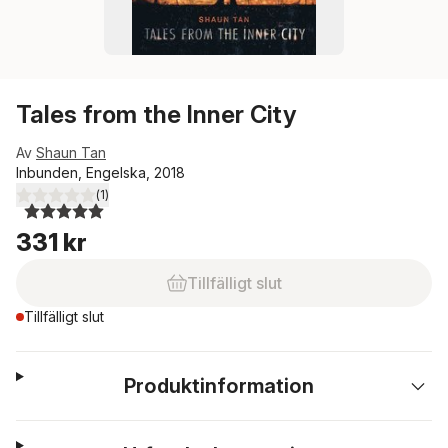
Tales from the Inner City
Av
Shaun Tan
Inbunden, Engelska, 2018
(
1
)
5,0
utav 5 stjärnor. Totalt antal röster:
331 kr
Tillfälligt slut
Tillfälligt slut
Produktinformation