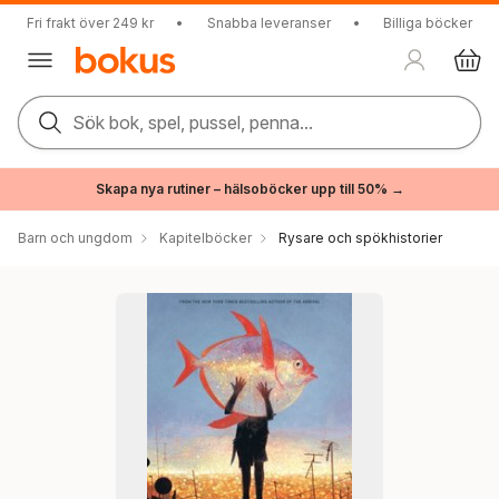
Fri frakt över 249 kr
•
Snabba leveranser
•
Billiga böcker
Sök bok, spel, pussel, penna...
Skapa nya rutiner – hälsoböcker upp till 50% →
Barn och ungdom
Kapitelböcker
Rysare och spökhistorier