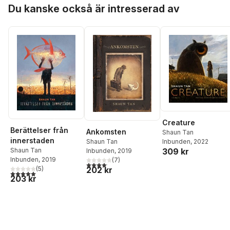
Hoppa över listan
Du kanske också är intresserad av
Creature
Berättelser från
Ankomsten
Shaun Tan
innerstaden
Shaun Tan
Inbunden
, 2022
Shaun Tan
309 kr
Inbunden
, 2019
Inbunden
, 2019
(
7
)
4,1
utav 5 stjärnor. Totalt antal röster:
202 kr
(
5
)
5,0
utav 5 stjärnor. Totalt antal röster:
203 kr