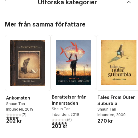
Utforska kategorier
Hoppa över listan
Mer från samma författare
Berättelser från
Tales From Outer
Ankomsten
innerstaden
Suburbia
Shaun Tan
Shaun Tan
Shaun Tan
Inbunden
, 2019
Inbunden
, 2019
Inbunden
, 2009
(
7
)
4,1
utav 5 stjärnor. Totalt antal röster:
270 kr
202 kr
(
5
)
5,0
utav 5 stjärnor. Totalt antal röster:
203 kr