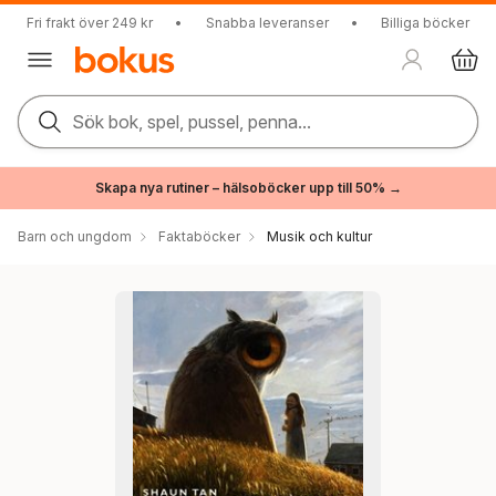
Fri frakt över 249 kr
•
Snabba leveranser
•
Billiga böcker
Sök bok, spel, pussel, penna...
Skapa nya rutiner – hälsoböcker upp till 50% →
Barn och ungdom
Faktaböcker
Musik och kultur