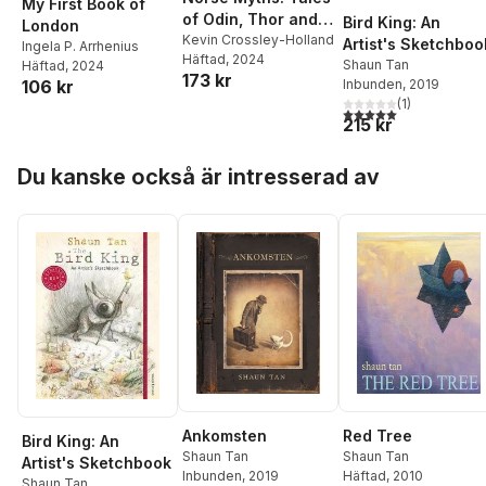
My First Book of
of Odin, Thor and
Bird King: An
London
Loki
Kevin Crossley-Holland
Artist's Sketchboo
Ingela P. Arrhenius
Häftad
, 2024
Shaun Tan
Häftad
, 2024
173 kr
Inbunden
, 2019
106 kr
(
1
)
5,0
utav 5 stjärnor. Tota
215 kr
Hoppa över listan
Du kanske också är intresserad av
Red Tree
Ankomsten
Bird King: An
Shaun Tan
Shaun Tan
Artist's Sketchbook
Häftad
, 2010
Inbunden
, 2019
Shaun Tan