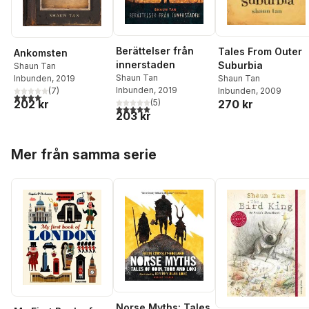
Berättelser från
Tales From Outer
Ankomsten
innerstaden
Suburbia
Shaun Tan
Shaun Tan
Shaun Tan
Inbunden
, 2019
Inbunden
, 2019
Inbunden
, 2009
(
7
)
4,1
utav 5 stjärnor. Totalt antal röster:
270 kr
202 kr
(
5
)
5,0
utav 5 stjärnor. Totalt antal röster:
203 kr
Hoppa över listan
Mer från samma serie
Norse Myths: Tales