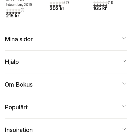
(
11
)
(
7
)
4,7
utav 5 stjärnor. Tota
Inbunden
, 2019
4,1
utav 5 stjärnor. Totalt antal röster:
165 kr
202 kr
(
1
)
5,0
utav 5 stjärnor. Totalt antal röster:
215 kr
Mina sidor
Hjälp
Om Bokus
Populärt
Inspiration