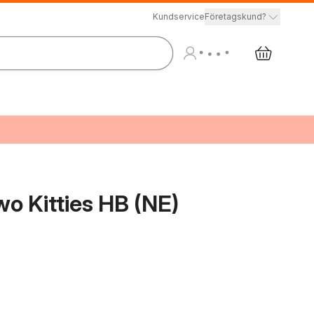
Kundservice
Företagskund?
wo Kitties HB (NE)