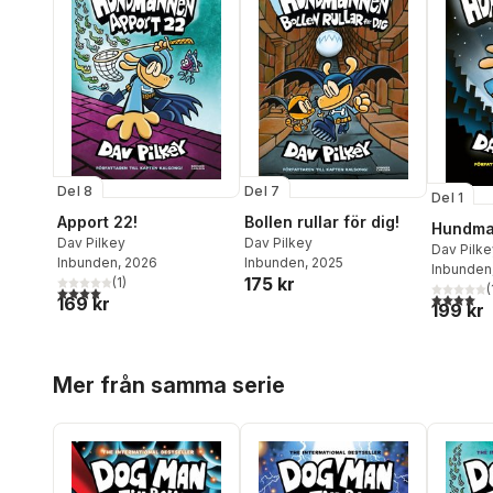
Del 7
Del 8
Del 1
Bollen rullar för dig!
Apport 22!
Hundm
Dav Pilkey
Dav Pilkey
Dav Pilke
Inbunden
, 2025
Inbunden
, 2026
Inbunden
175 kr
(
1
)
(
4,0
utav 5 stjärnor. Totalt antal röster:
4,0
utav 5 
169 kr
199 kr
Hoppa över listan
Mer från samma serie