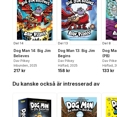
Del 14
Del 13
Del 8
Dog Man 14: Big Jim
Dog Man 13: Big Jim
Dog Man
Believes
Begins
(PB)
Dav Pilkey
Dav Pilkey
Dav Pilke
Inbunden
, 2025
Häftad
, 2025
Häftad
, 
217 kr
158 kr
133 kr
Hoppa över listan
Du kanske också är intresserad av