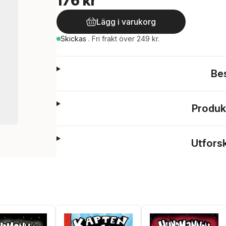
176 kr
Lägg i varukorg
Skickas
.
Fri frakt över 249 kr.
Be
Produk
Utfors