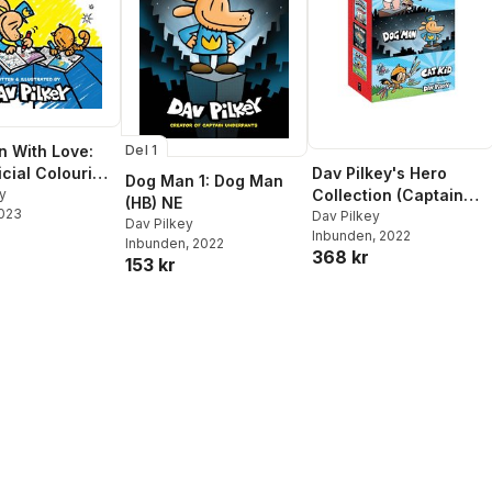
 With Love:
Del 1
Dav Pilkey's Hero
icial Colouring
Dog Man 1: Dog Man
Collection (Captain
y
(HB) NE
2023
Underpants #1, Dog
Dav Pilkey
Dav Pilkey
Inbunden
, 2022
Man #1, Cat Kid Comic
Inbunden
, 2022
368 kr
Club #1)
153 kr