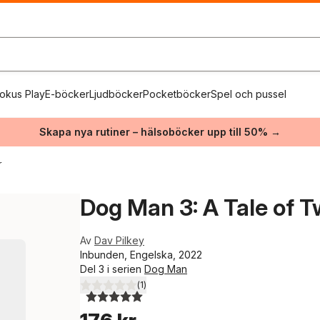
okus Play
E-böcker
Ljudböcker
Pocketböcker
Spel och pussel
Skapa nya rutiner – hälsoböcker upp till 50% →
r
Dog Man 3: A Tale of T
Av
Dav Pilkey
Inbunden, Engelska, 2022
Del 3 i serien
Dog Man
(
1
)
5,0
utav 5 stjärnor. Totalt antal röster: