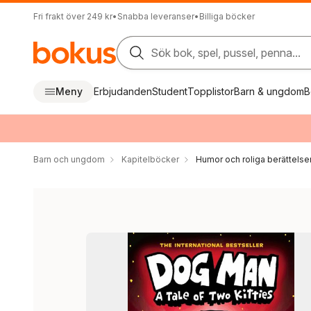
Fri frakt över 249 kr
•
Snabba leveranser
•
Billiga böcker
Sök bok, spel, pussel, penna...
Meny
Erbjudanden
Student
Topplistor
Barn & ungdom
B
Barn och ungdom
Kapitelböcker
Humor och roliga berättelse