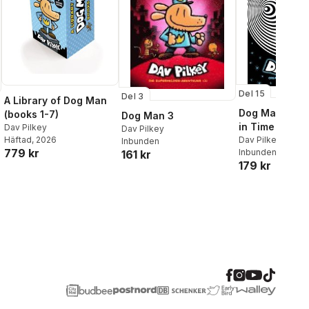
Del 15
Del 3
A Library of Dog Man
Dog Man 15: A
(books 1-7)
Dog Man 3
in Time
Dav Pilkey
Dav Pilkey
Häftad
, 2026
Dav Pilkey
Inbunden
779 kr
Inbunden
, 2026
161 kr
179 kr