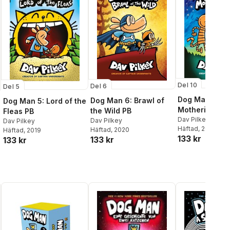
Del 10
Del 6
Del 5
Dog Man 10:
Dog Man 6: Brawl of
Dog Man 5: Lord of the
Mothering Hei
the Wild PB
Fleas PB
Dav Pilkey
Dav Pilkey
Dav Pilkey
Häftad
, 2022
Häftad
, 2020
Häftad
, 2019
133 kr
133 kr
133 kr