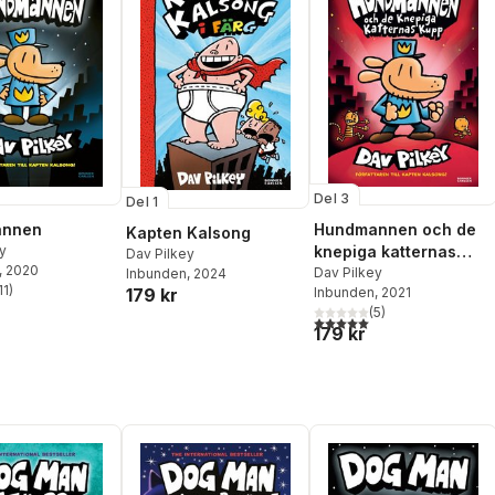
Del 3
Del 1
annen
Hundmannen och de
Kapten Kalsong
y
knepiga katternas
Dav Pilkey
, 2020
kupp
Dav Pilkey
Inbunden
, 2024
11
)
179 kr
Inbunden
, 2021
stjärnor. Totalt antal röster:
(
5
)
5,0
utav 5 stjärnor. Totalt ant
179 kr