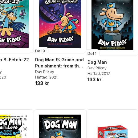
Del 9
Del 1
 8: Fetch-22
Dog Man 9: Grime and
Dog Man
Punishment: from the
Dav Pilkey
y
bestselling creator of
Dav Pilkey
Häftad
, 2017
2020
Häftad
, 2021
Captain Underpants
133 kr
133 kr