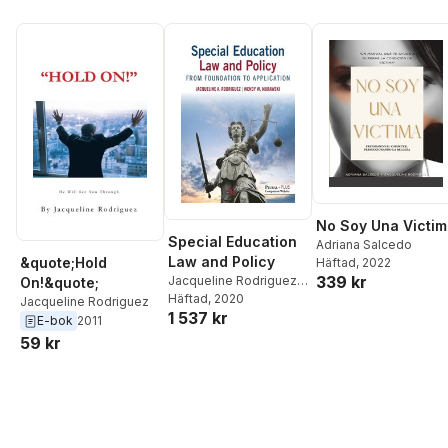
No Soy Una Victi
Special Education
Adriana Salcedo
Law and Policy
&quote;Hold
Häftad
, 2022
339 kr
Jacqueline Rodriguez
,
On!&quote;
Wendy Murawski
Häftad
, 2020
Jacqueline Rodriguez
1 537 kr
E-bok
2011
59 kr