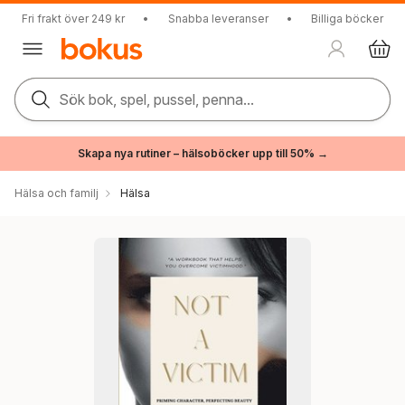
Fri frakt över 249 kr
•
Snabba leveranser
•
Billiga böcker
Sök bok, spel, pussel, penna...
Skapa nya rutiner – hälsoböcker upp till 50% →
Hälsa och familj
Hälsa