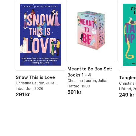
Meant to Be Box Set:
Books 1 - 4
Snow This is Love
Tangled
Christina Lauren
,
Julie
Christina Lauren
,
Julie
Christina
Murphy
Häftad
, 1900
Murphy
Inbunden
,
Jasmine Guillory
, 2026
Häftad
, 
591 kr
291 kr
249 kr