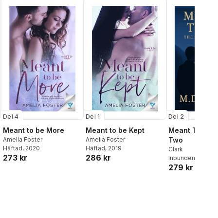
Del 2
Del 4
Del 1
Meant To Be?
Meant to be More
Meant to be Kept
Two
Amelia Foster
Amelia Foster
Häftad
, 2020
Häftad
, 2019
Clark
273 kr
286 kr
Inbunden
, 2025
279 kr