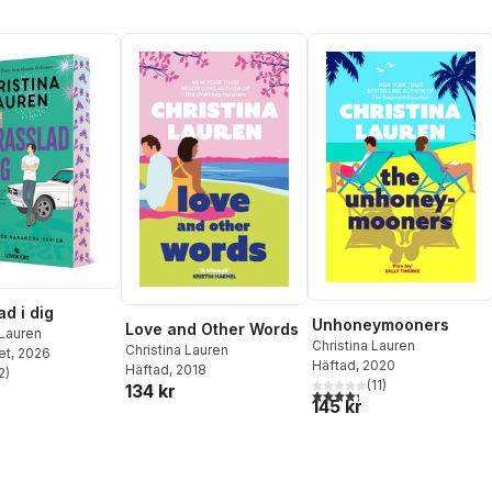
ad i dig
Unhoneymooners
Love and Other Words
 Lauren
Christina Lauren
Christina Lauren
et
, 2026
Häftad
, 2020
Häftad
, 2018
2
)
stjärnor. Totalt antal röster:
(
11
)
134 kr
4,3
utav 5 stjärnor. Totalt ant
145 kr