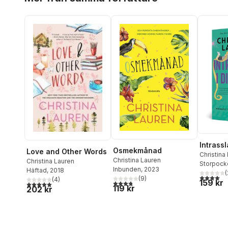
Intrassl
Osmekmånad
Love and Other Words
Christina
Christina Lauren
Christina Lauren
Storpock
Inbunden
, 2023
Häftad
, 2018
(
4,0
utav 5 
(
9
)
(
4
)
159 kr
3,8
utav 5 stjärnor. Totalt antal röster:
5,0
utav 5 stjärnor. Totalt antal röster:
119 kr
202 kr
Hoppa över listan