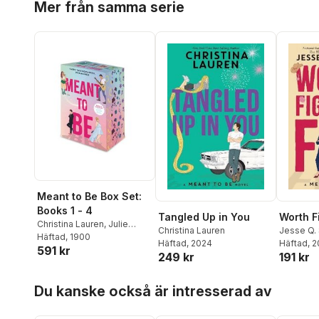
Mer från samma serie
Meant to Be Box Set:
Books 1 - 4
Tangled Up in You
Worth F
Christina Lauren
,
Julie
Christina Lauren
Jesse Q.
Murphy
Häftad
, 1900
Häftad
, 2024
Häftad
, 
591 kr
249 kr
191 kr
Hoppa över listan
Du kanske också är intresserad av