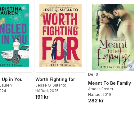
Del 3
 Up in You
Worth Fighting for
Meant To Be Family
 Lauren
Jesse Q. Sutanto
Amelia Foster
2024
Häftad
, 2025
Häftad
, 2019
191 kr
282 kr