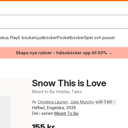
okus Play
E-böcker
Ljudböcker
Pocketböcker
Spel och pussel
Skapa nya rutiner – hälsoböcker upp till 50% →
Snow This is Love
Meant to Be Holiday Tales
Av
Christina Lauren
,
Julie Murphy
och 1 till
Häftad, Engelska, 2026
Del i serien
Meant To Be
155 kr