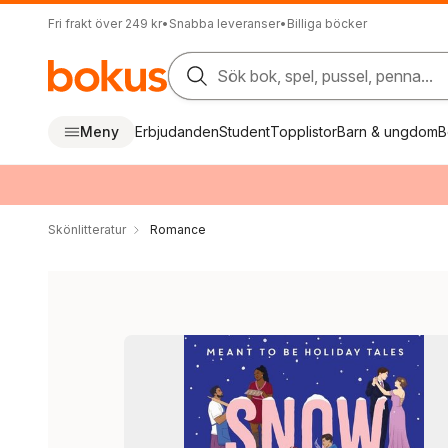
Fri frakt över 249 kr
•
Snabba leveranser
•
Billiga böcker
Sök bok, spel, pussel, penna...
Meny
Erbjudanden
Student
Topplistor
Barn & ungdom
B
Skönlitteratur
Romance