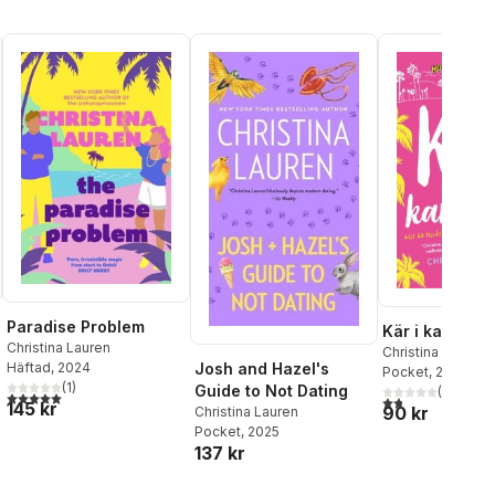
Paradise Problem
Kär i karriäre
Christina Lauren
Christina Lauren
Josh and Hazel's
Häftad
, 2024
Pocket
, 2019
(
1
)
Guide to Not Dating
(
4
)
al röster:
5,0
utav 5 stjärnor. Totalt antal röster:
1,8
utav 5 stjärnor.
145 kr
90 kr
Christina Lauren
Pocket
, 2025
137 kr