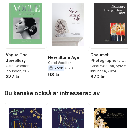
Vogue The
Chaumet.
New Stone Age
Jewellery
Photographers'
Carol Woolton
Carol Woolton
gaze
Carol Woolton
,
Sylvie
E-bok
2020
Inbunden
, 2020
Lécallier
Inbunden
,
, 2024
Flora Triebel
98 kr
377 kr
870 kr
Hoppa över listan
Du kanske också är intresserad av