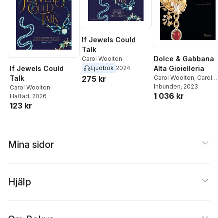
If Jewels Could
Talk
Dolce & Gabbana
Carol Woolton
Alta Gioielleria
Ljudbok
2024
If Jewels Could
Carol Woolton
,
Carol
275 kr
Talk
Woolton
Inbunden
, 2023
Carol Woolton
1 036 kr
Häftad
, 2026
123 kr
Mina sidor
Hjälp