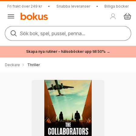
Fri frakt över 249 kr
•
Snabba leveranser
•
Billiga böcker
Sök bok, spel, pussel, penna...
Skapa nya rutiner – hälsoböcker upp till 50% →
Deckare
Thriller