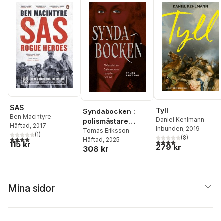
SAS
Tyll
Syndabocken :
Ben Macintyre
Daniel Kehlmann
polismästare
Häftad
, 2017
Inbunden
, 2019
Liljensparres
Tomas Eriksson
(
1
)
(
8
)
4,0
utav 5 stjärnor. Totalt antal röster:
Häftad
, 2025
uppgång och fall
4,0
utav 5 stjärnor. Tota
115 kr
279 kr
308 kr
Mina sidor