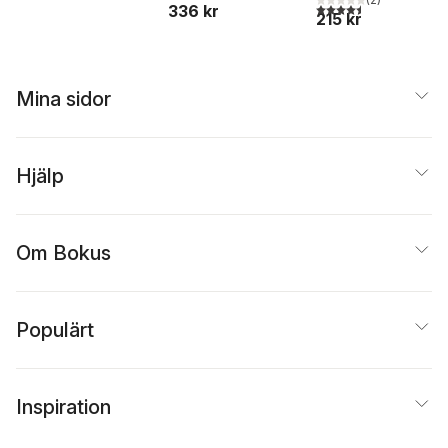
4,5
utav 5 stjärnor. Tota
336 kr
Limited Edition,
215 kr
Sprayed Edges)
Mina sidor
Hjälp
Om Bokus
Populärt
Inspiration