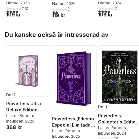
Häftad
, 2023
Häftad
, 2024
Häftad
, 2026
(
13
)
(
7
)
(
1
)
4,2
utav 5 stjärnor. Totalt antal röster:
3,9
utav 5 stjärnor. Tota
2,0
utav 5 stjärnor. Totalt antal röster:
109 kr
109 kr
119 kr
Hoppa över listan
Du kanske också är intresserad av
Del 1
Powerless Ultra
Del 1
Deluxe Edition
Powerless:
Lauren Roberts
Powerless (Edición
Inbunden
, 2025
Collector's Edition
Especial Limitada,
368 kr
Hardback
Lauren Roberts
Cantos Pintados) /
Lauren Roberts
Inbunden
, 2024
Inbunden
, 2025
Powerless (Special
(
2
)