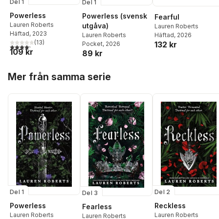
Del 1
Del 1
Powerless
Powerless (svensk
Fearful
Lauren Roberts
utgåva)
Lauren Roberts
Häftad
, 2023
Häftad
, 2026
Lauren Roberts
(
13
)
132 kr
Pocket
, 2026
4,2
utav 5 stjärnor. Totalt antal röster:
109 kr
89 kr
Hoppa över listan
Mer från samma serie
Del 1
Del 2
Del 3
Powerless
Reckless
Fearless
Lauren Roberts
Lauren Roberts
Lauren Roberts