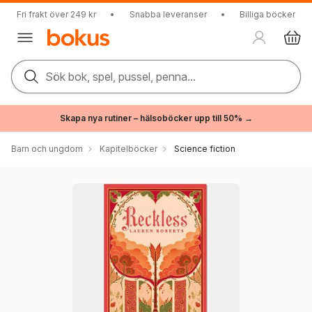
Fri frakt över 249 kr
•
Snabba leveranser
•
Billiga böcker
Sök bok, spel, pussel, penna...
Skapa nya rutiner – hälsoböcker upp till 50% →
Barn och ungdom
Kapitelböcker
Science fiction