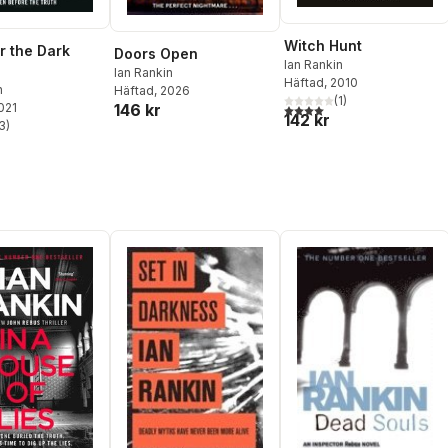
Witch Hunt
r the Dark
Doors Open
Ian Rankin
Ian Rankin
Häftad
, 2010
n
Häftad
, 2026
(
1
)
2021
146 kr
4,0
utav 5 stjärnor. Totalt ant
142 kr
3
)
stjärnor. Totalt antal röster: