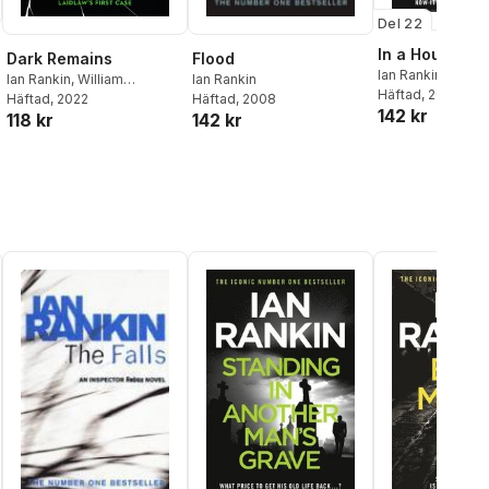
Del 22
In a House of 
Dark Remains
Flood
Ian Rankin
Ian Rankin
,
William
Ian Rankin
Häftad
, 2019
McIlvanney
Häftad
, 2022
Häftad
, 2008
142 kr
118 kr
142 kr
al röster: