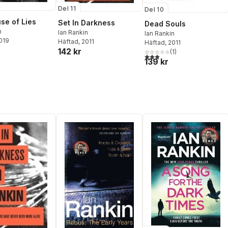
Del 11
Del 10
use of Lies
Set In Darkness
Dead Souls
n
Ian Rankin
Ian Rankin
2019
Häftad
, 2011
Häftad
, 2011
142 kr
(
1
)
3,0
utav 5 stjärnor. Totalt ant
139 kr