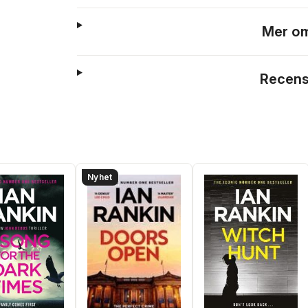
Mer om
Recens
Nyhet