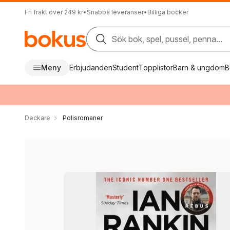
Fri frakt över 249 kr
•
Snabba leveranser
•
Billiga böcker
Sök bok, spel, pussel, penna...
Meny
Erbjudanden
Student
Topplistor
Barn & ungdom
B
Deckare
Polisromaner