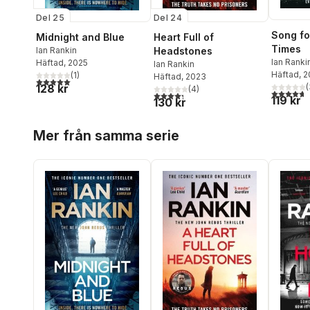
Del 24
Del 25
Song fo
Heart Full of
Midnight and Blue
Times
Headstones
Ian Rankin
Ian Ranki
Häftad
, 2025
Ian Rankin
Häftad
, 
(
1
)
Häftad
, 2023
5,0
utav 5 stjärnor. Totalt antal röster:
(
128 kr
(
4
)
4,7
utav 5 
4,3
utav 5 stjärnor. Totalt antal röster:
119 kr
130 kr
Hoppa över listan
Mer från samma serie