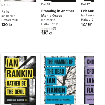
Del 17
Del 18
Del 12
Exit Music
Standing in Another
Falls
Ian Rankin
Man's Grave
Ian Rankin
Häftad
, 2018
Häftad
, 2011
Ian Rankin
127 kr
130 kr
Häftad
, 2013
al röster:
(
1
)
3,0
utav 5 stjärnor. Totalt antal röster:
130 kr