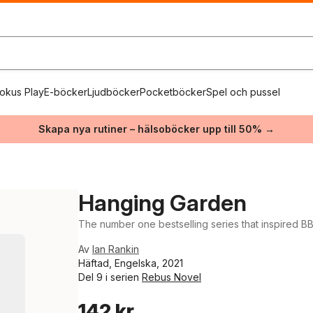
okus Play
E-böcker
Ljudböcker
Pocketböcker
Spel och pussel
Skapa nya rutiner – hälsoböcker upp till 50% →
Hanging Garden
The number one bestselling series that inspired 
Av
Ian Rankin
Häftad, Engelska, 2021
Del 9 i serien
Rebus Novel
142 kr