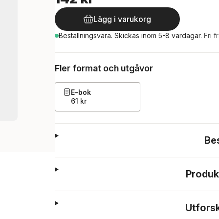
Lägg i varukorg
Beställningsvara.
Skickas
inom 5-8 vardagar
.
Fri f
Fler format och utgåvor
E-bok
61 kr
Be
Produk
Utfors