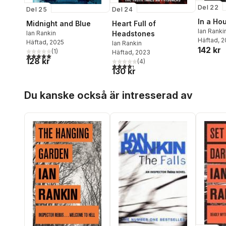
Del 22
Del 24
Del 25
In a Ho
Heart Full of
Midnight and Blue
Ian Ranki
Headstones
Ian Rankin
Häftad
, 
Häftad
, 2025
Ian Rankin
142 kr
(
1
)
Häftad
, 2023
5,0
utav 5 stjärnor. Totalt antal röster:
128 kr
(
4
)
4,3
utav 5 stjärnor. Totalt antal röster:
130 kr
Hoppa över listan
Du kanske också är intresserad av