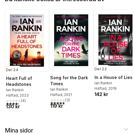
Del 22
Del 24
In a House of Lies
Song for the Dark
Heart Full of
Ian Rankin
Times
Headstones
Häftad
, 2019
Ian Rankin
Ian Rankin
142 kr
Häftad
, 2021
Häftad
, 2023
(
3
)
(
4
)
4,7
utav 5 stjärnor. Totalt antal röster:
4,3
utav 5 stjärnor. Totalt antal röster:
119 kr
130 kr
Mina sidor