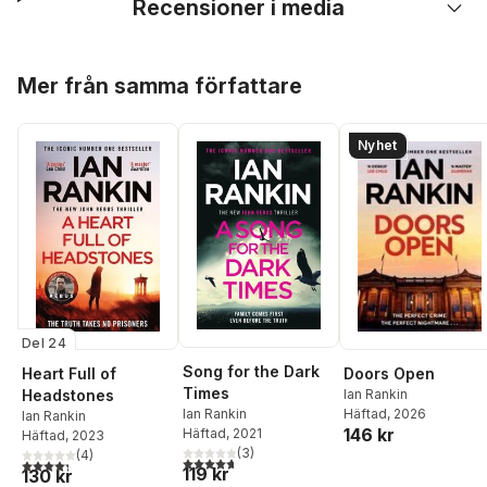
Recensioner i media
Hoppa över listan
Mer från samma författare
Nyhet
Del 24
Song for the Dark
Heart Full of
Doors Open
Times
Headstones
Ian Rankin
Ian Rankin
Häftad
, 2026
Ian Rankin
146 kr
Häftad
, 2021
Häftad
, 2023
(
3
)
(
4
)
4,7
utav 5 stjärnor. Totalt antal röster:
4,3
utav 5 stjärnor. Totalt antal röster:
119 kr
130 kr