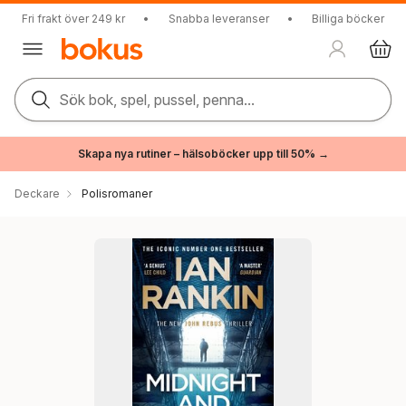
Fri frakt över 249 kr
•
Snabba leveranser
•
Billiga böcker
Sök bok, spel, pussel, penna...
Skapa nya rutiner – hälsoböcker upp till 50% →
Deckare
Polisromaner