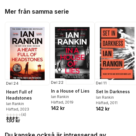
Hoppa över listan
Mer från samma serie
Del 22
Del 11
Del 24
In a House of Lies
Set In Darkness
Heart Full of
Ian Rankin
Ian Rankin
Headstones
Häftad
, 2019
Häftad
, 2011
Ian Rankin
142 kr
142 kr
Häftad
, 2023
(
4
)
4,3
utav 5 stjärnor. Totalt antal röster:
130 kr
Hoppa över listan
Du kanske också är intresserad av