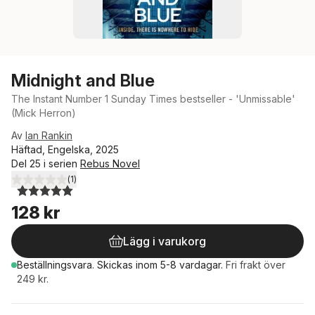
Midnight and Blue
The Instant Number 1 Sunday Times bestseller - 'Unmissable'
(Mick Herron)
Av
Ian Rankin
Häftad, Engelska, 2025
Del 25 i serien
Rebus Novel
(
1
)
5,0
utav 5 stjärnor. Totalt antal röster:
128 kr
Lägg i varukorg
Beställningsvara.
Skickas
inom 5-8 vardagar
.
Fri frakt över
249 kr.