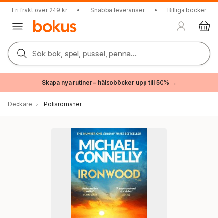
Fri frakt över 249 kr
•
Snabba leveranser
•
Billiga böcker
Sök bok, spel, pussel, penna...
Skapa nya rutiner – hälsoböcker upp till 50% →
Deckare
Polisromaner