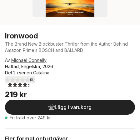
Ironwood
The Brand New Blockbuster Thriller from the Author Behind
Amazon Prime’s BOSCH and BALLARD
Av
Michael Connelly
Häftad, Engelska, 2026
Del 2 i serien
Catalina
(
5
)
4,4
utav 5 stjärnor. Totalt antal röster:
219 kr
Lägg i varukorg
.
Fri frakt över 249 kr.
Fler format och utgåvor