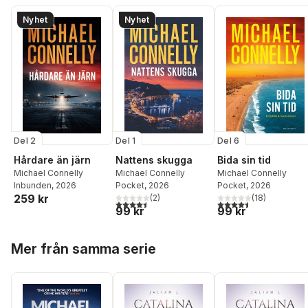
Nyhet
Nyhet
Del 2
Del 1
Del 6
Hårdare än järn
Nattens skugga
Bida sin tid
Michael Connelly
Michael Connelly
Michael Connelly
Inbunden
, 2026
Pocket
, 2026
Pocket
, 2026
259 kr
(
2
)
(
18
)
4,5
utav 5 stjärnor. Totalt antal röster:
4,5
utav 5 stjärnor. Tota
99 kr
99 kr
Hoppa över listan
Mer från samma serie