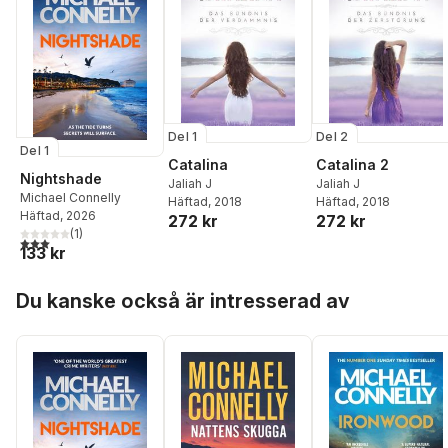
Del 1
Del 2
Del 1
Catalina
Catalina 2
Nightshade
Jaliah J
Jaliah J
Michael Connelly
Häftad
, 2018
Häftad
, 2018
Häftad
, 2026
272 kr
272 kr
(
1
)
3,0
utav 5 stjärnor. Totalt antal röster:
133 kr
Hoppa över listan
Du kanske också är intresserad av