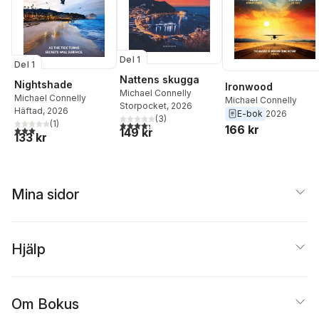
Del 1
Del 1
Nattens skugga
Nightshade
Ironwood
Michael Connelly
Michael Connelly
Michael Connelly
Storpocket
, 2026
Häftad
, 2026
E-bok
2026
(
3
)
(
1
)
4,3
utav 5 stjärnor. Totalt antal röster:
166 kr
3,0
utav 5 stjärnor. Totalt antal röster:
149 kr
133 kr
Mina sidor
Hjälp
Om Bokus