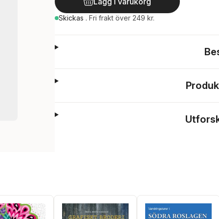
Lägg i varukorg
Skickas
.
Fri frakt över 249 kr.
Be
Produk
Utfors