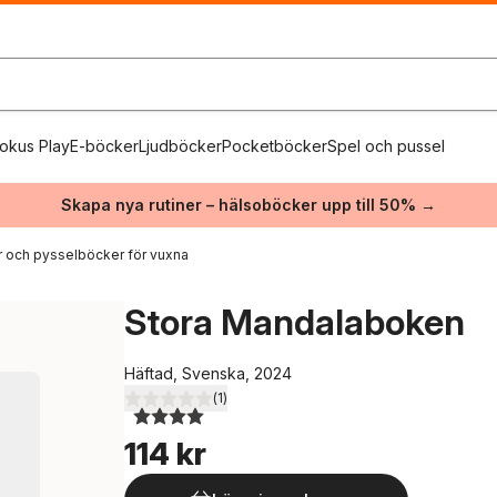
okus Play
E-böcker
Ljudböcker
Pocketböcker
Spel och pussel
Skapa nya rutiner – hälsoböcker upp till 50% →
 och pysselböcker för vuxna
Stora Mandalaboken
Häftad, Svenska, 2024
(
1
)
4,0
utav 5 stjärnor. Totalt antal röster:
114 kr