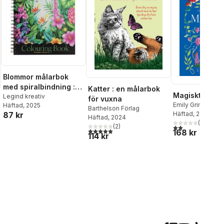
Blommor målarbok
med spiralbindning :
Katter : en målarbok
Magiskt kaos
30 ark, 280 gram
Legind kreativ
för vuxna
Emily Grimoire
Häftad
, 2025
Barthelson Förlag
87 kr
Häftad
, 2025
Häftad
, 2024
(
1
)
(
2
)
2,0
utav 5 stjärnor.
5,0
utav 5 stjärnor. Totalt antal röster:
168 kr
114 kr
al röster: