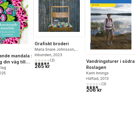
Grafiskt broderi
Maria Snare Johnsson
,
Kicki Wieslander
Inbunden
, 2023
ande mandala :
(
3
)
Vandringsturer i södra
 din väg till
4,7
utav 5 stjärnor. Totalt antal röster:
265 kr
Roslagen
i
rlag
2025
Karin Innings
Häftad
, 2013
(
3
)
4,0
utav 5 stjärnor. Totalt ant
206 kr