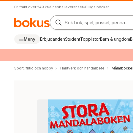
Fri frakt över 249 kr
•
Snabba leveranser
•
Billiga böcker
Sök bok, spel, pussel, penna...
Meny
Erbjudanden
Student
Topplistor
Barn & ungdom
B
Sport, fritid och hobby
Hantverk och handarbete
Målarböcker