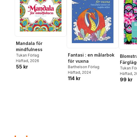
Mandala för
mindfulness
Fantasi : en målarbok
Tukan Förlag
Blomstr
för vuxna
Häftad
, 2026
Färglägg
55 kr
Barthelson Förlag
harmon
Tukan Fö
Häftad
, 2024
Häftad
, 
114 kr
99 kr