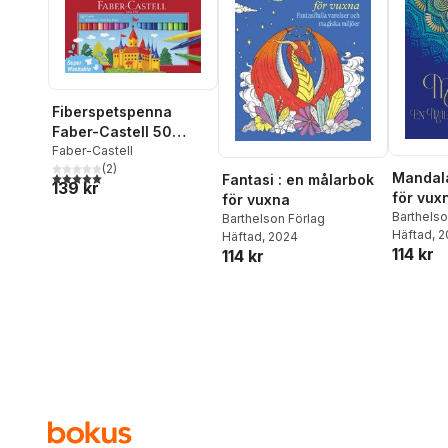
Fiberspetspenna
Faber-Castell 50
färger
Faber-Castell
(
2
)
Mandala
5,0
utav 5 stjärnor. Totalt antal röster:
Fantasi : en målarbok
139 kr
för vux
för vuxna
Barthelso
Barthelson Förlag
Häftad
, 
Häftad
, 2024
114 kr
114 kr