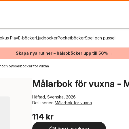
okus Play
E-böcker
Ljudböcker
Pocketböcker
Spel och pussel
Skapa nya rutiner – hälsoböcker upp till 50% →
 och pysselböcker för vuxna
Målarbok för vuxna - M
Häftad, Svenska, 2026
Del i serien
Målarbok för vuxna
114 kr
Lägg i varukorg