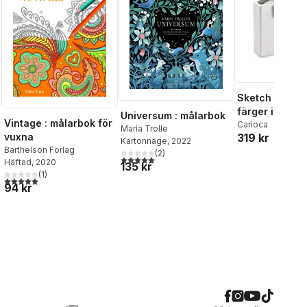
Sketch marke
färger i låda
Universum : målarbok
Vintage : målarbok för
Carioca
Maria Trolle
319 kr
vuxna
Kartonnage
, 2022
Barthelson Förlag
(
2
)
5,0
utav 5 stjärnor. Totalt antal röster:
Häftad
, 2020
135 kr
(
1
)
5,0
utav 5 stjärnor. Totalt antal röster:
94 kr