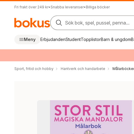
Fri frakt över 249 kr
•
Snabba leveranser
•
Billiga böcker
Sök bok, spel, pussel, penna...
Meny
Erbjudanden
Student
Topplistor
Barn & ungdom
B
Sport, fritid och hobby
Hantverk och handarbete
Målarböcker