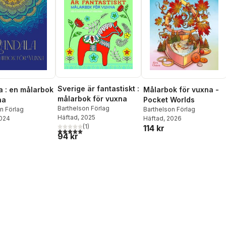
Sverige är fantastiskt :
 : en målarbok
Målarbok för vuxna -
målarbok för vuxna
na
Pocket Worlds
Barthelson Förlag
n Förlag
Barthelson Förlag
Häftad
, 2025
2024
Häftad
, 2026
(
1
)
114 kr
5,0
utav 5 stjärnor. Totalt antal röster:
94 kr