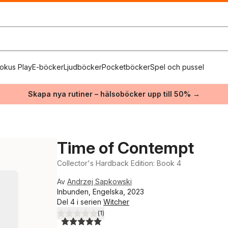
okus Play
E-böcker
Ljudböcker
Pocketböcker
Spel och pussel
Skapa nya rutiner – hälsoböcker upp till 50% →
Time of Contempt
Collector's Hardback Edition: Book 4
Av
Andrzej Sapkowski
Inbunden, Engelska, 2023
Del 4 i serien
Witcher
(
1
)
5,0
utav 5 stjärnor. Totalt antal röster: