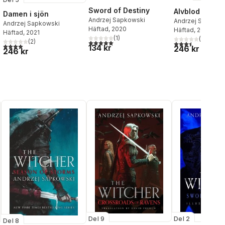
Sword of Destiny
Alvblod
Damen i sjön
Andrzej Sapkowski
Andrzej Sapkows
Andrzej Sapkowski
Häftad
, 2020
Häftad
, 2020
Häftad
, 2021
(
1
)
(
2
)
(
2
)
5,0
utav 5 stjärnor. Totalt antal röster:
3,5
utav 5 stjärnor.
4,0
utav 5 stjärnor. Totalt antal röster:
134 kr
246 kr
246 kr
al röster:
Del 9
Del 2
Del 8