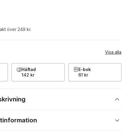
rakt över 249 kr.
Visa alla
Häftad
E-bok
142 kr
61 kr
skrivning
tinformation