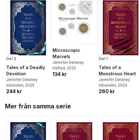
Microscopic
Marvels
Del 2
Del 1
Jennifer Delaney
Tales of a Deadly
Tales of a
Häftad
, 2022
Devotion
Monstrous Heart
134 kr
Jennifer Delaney
Jennifer Delaney
Inbunden
, 2025
Inbunden
, 2024
244 kr
260 kr
Hoppa över listan
Mer från samma serie