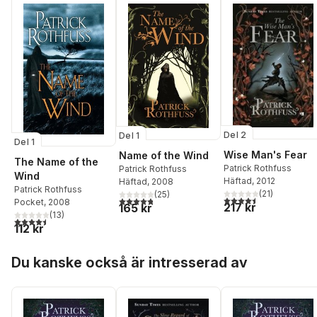
Del 2
Del 1
Del 1
Wise Man's Fear
Name of the Wind
The Name of the
Patrick Rothfuss
Patrick Rothfuss
Wind
Häftad
, 2012
Häftad
, 2008
Patrick Rothfuss
(
21
)
(
25
)
4,5
utav 5 stjärnor. Tota
4,8
utav 5 stjärnor. Totalt antal röster:
Pocket
, 2008
217 kr
165 kr
(
13
)
4,5
utav 5 stjärnor. Totalt antal röster:
112 kr
Hoppa över listan
Du kanske också är intresserad av