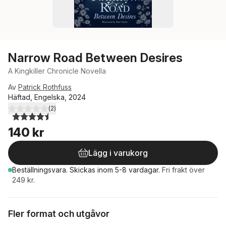
Narrow Road Between Desires
A Kingkiller Chronicle Novella
Av
Patrick Rothfuss
Häftad, Engelska, 2024
(
2
)
4,5
utav 5 stjärnor. Totalt antal röster:
140 kr
Lägg i varukorg
Beställningsvara.
Skickas
inom 5-8 vardagar
.
Fri frakt över
249 kr.
Fler format och utgåvor