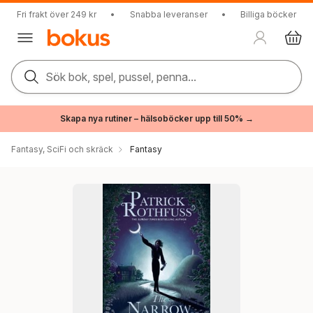
Fri frakt över 249 kr
•
Snabba leveranser
•
Billiga böcker
Sök bok, spel, pussel, penna...
Skapa nya rutiner – hälsoböcker upp till 50% →
Fantasy, SciFi och skräck
Fantasy