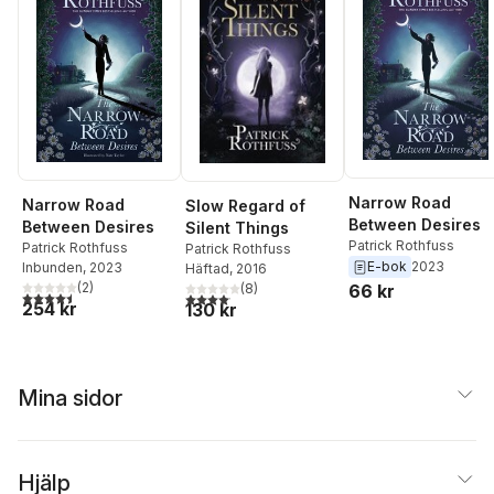
Narrow Road
Narrow Road
Slow Regard of
Between Desires
Between Desires
Silent Things
Patrick Rothfuss
Patrick Rothfuss
Patrick Rothfuss
E-bok
2023
Inbunden
, 2023
Häftad
, 2016
(
2
)
66 kr
(
8
)
4,5
utav 5 stjärnor. Totalt antal röster:
4,1
utav 5 stjärnor. Totalt antal röster:
254 kr
130 kr
Mina sidor
Hjälp