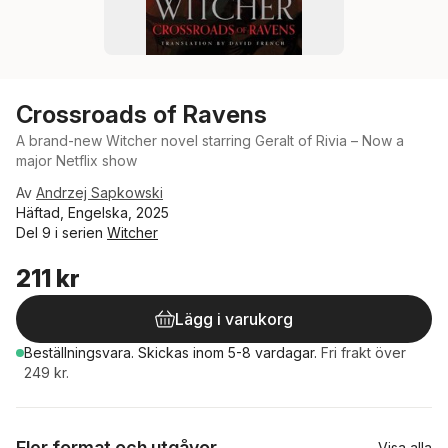
Crossroads of Ravens
A brand-new Witcher novel starring Geralt of Rivia – Now a
major Netflix show
Av
Andrzej Sapkowski
Häftad, Engelska, 2025
Del 9 i serien
Witcher
211 kr
Lägg i varukorg
Beställningsvara.
Skickas
inom 5-8 vardagar
.
Fri frakt över
249 kr.
Fler format och utgåvor
Visa alla