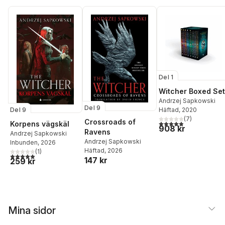
Del 1
Witcher Boxed Set
Andrzej Sapkowski
Del 9
Häftad
, 2020
Del 9
(
7
)
Crossroads of
4,9
utav 5 stjärnor. Tota
Korpens vägskäl
908 kr
Ravens
Andrzej Sapkowski
Andrzej Sapkowski
Inbunden
, 2026
Häftad
, 2026
(
1
)
5,0
utav 5 stjärnor. Totalt antal röster:
147 kr
259 kr
Mina sidor