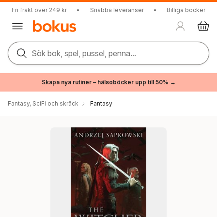
Fri frakt över 249 kr
•
Snabba leveranser
•
Billiga böcker
Sök bok, spel, pussel, penna...
Skapa nya rutiner – hälsoböcker upp till 50% →
Fantasy, SciFi och skräck
Fantasy