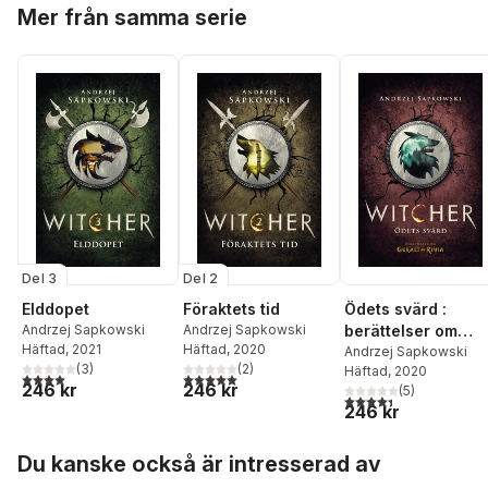
Hoppa över listan
Mer från samma serie
Del 3
Del 2
Elddopet
Föraktets tid
Ödets svärd :
Andrzej Sapkowski
Andrzej Sapkowski
berättelser om
Häftad
, 2021
Häftad
, 2020
Geralt av Rivia
Andrzej Sapkowski
(
3
)
(
2
)
Häftad
, 2020
4,0
utav 5 stjärnor. Totalt antal röster:
5,0
utav 5 stjärnor. Totalt antal röster:
246 kr
246 kr
(
5
)
4,4
utav 5 stjärnor. Tota
246 kr
Hoppa över listan
Du kanske också är intresserad av