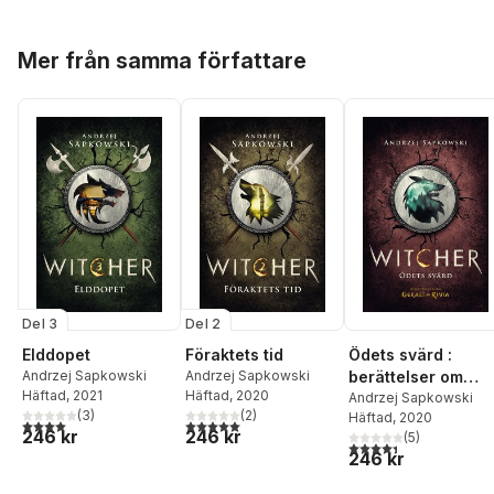
Hoppa över listan
Mer från samma författare
Del 3
Del 2
Elddopet
Föraktets tid
Ödets svärd :
Andrzej Sapkowski
Andrzej Sapkowski
berättelser om
Häftad
, 2021
Häftad
, 2020
Geralt av Rivia
Andrzej Sapkowski
(
3
)
(
2
)
Häftad
, 2020
4,0
utav 5 stjärnor. Totalt antal röster:
5,0
utav 5 stjärnor. Totalt antal röster:
246 kr
246 kr
(
5
)
4,4
utav 5 stjärnor. Tota
246 kr