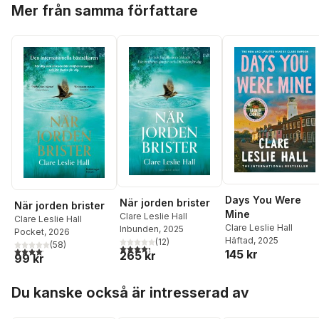
Hoppa över listan
Mer från samma författare
Days You Were
När jorden brister
När jorden brister
Mine
Clare Leslie Hall
Clare Leslie Hall
Clare Leslie Hall
Inbunden
, 2025
Pocket
, 2026
Häftad
, 2025
(
12
)
(
58
)
4,3
utav 5 stjärnor. Totalt antal röster:
4,1
utav 5 stjärnor. Totalt antal röster:
145 kr
265 kr
99 kr
Hoppa över listan
Du kanske också är intresserad av