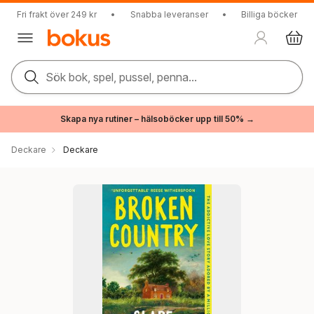
Fri frakt över 249 kr
•
Snabba leveranser
•
Billiga böcker
Sök bok, spel, pussel, penna...
Skapa nya rutiner – hälsoböcker upp till 50% →
Deckare
Deckare