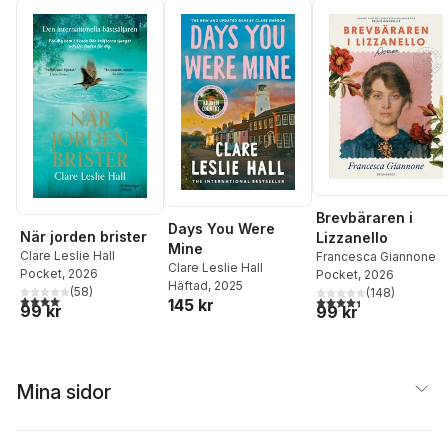
Brevbäraren i
Days You Were
När jorden brister
Lizzanello
Mine
Clare Leslie Hall
Francesca Giannone
Clare Leslie Hall
Pocket
, 2026
Pocket
, 2026
Häftad
, 2025
(
58
)
(
148
)
4,1
utav 5 stjärnor. Totalt antal röster:
4,4
utav 5 stjärnor. Tota
145 kr
99 kr
99 kr
Mina sidor