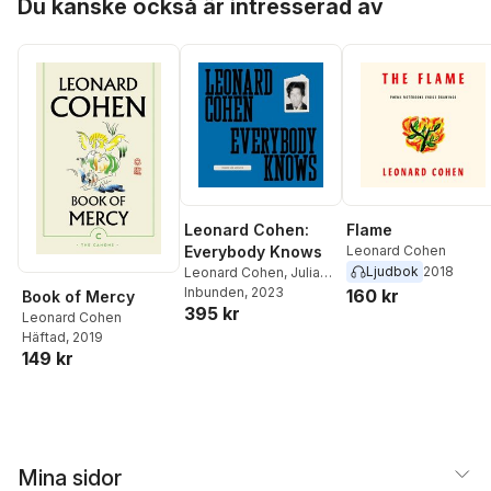
Du kanske också är intresserad av
Leonard Cohen:
Flame
Everybody Knows
Leonard Cohen
Ljudbok
2018
Leonard Cohen
,
Julian
Cox
Inbunden
,
Jim Shedden
, 2023
160 kr
Book of Mercy
395 kr
Leonard Cohen
Häftad
, 2019
149 kr
Mina sidor