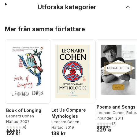
Utforska kategorier
Hoppa över listan
Mer från samma författare
Poems and Songs
Let Us Compare
Book of Longing
Leonard Cohen
,
Rober
Mythologies
Leonard Cohen
Faggen
Inbunden
, 2011
Häftad
, 2007
Leonard Cohen
(
2
)
4,5
utav 5 stjärnor. Tota
(
4
)
Häftad
, 2019
229 kr
4,5
utav 5 stjärnor. Totalt antal röster:
159 kr
139 kr