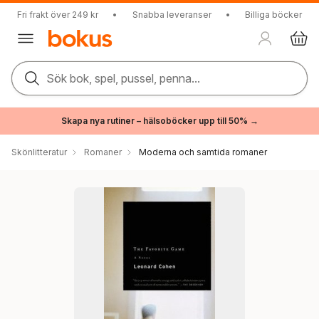
Fri frakt över 249 kr
•
Snabba leveranser
•
Billiga böcker
Sök bok, spel, pussel, penna...
Skapa nya rutiner – hälsoböcker upp till 50% →
Skönlitteratur
Romaner
Moderna och samtida romaner