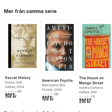
Hoppa över listan
Mer från samma serie
Secret History
The House on
American Psycho
Donna Tartt
Mango Street
Bret Easton Ellis
Häftad
, 2004
Sandra Cisneros
Pocket
, 2006
(
6
)
Häftad
, 1991
4,2
utav 5 stjärnor. Totalt antal röster:
(
8
)
158 kr
4,3
utav 5 stjärnor. Totalt antal röster:
(
1
)
5,0
utav 5 stjärnor. Tota
159 kr
219 kr
Hoppa över listan