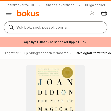
Fri frakt över 249 kr
•
Snabba leveranser
•
Billiga böcker
Sök bok, spel, pussel, penna...
Skapa nya rutiner – hälsoböcker upp till 50% →
Biografier
Självbiografier och Memoarer
Självbiografi: författare o