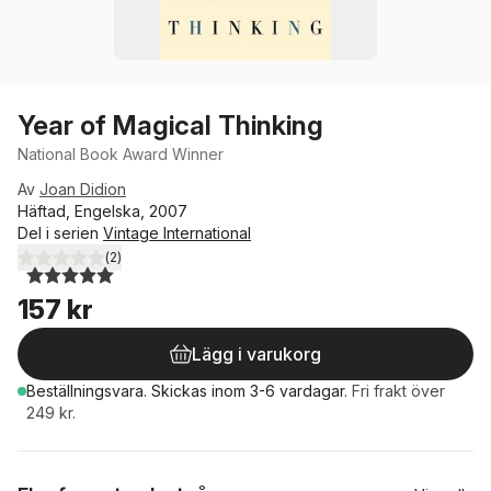
Year of Magical Thinking
National Book Award Winner
Av
Joan Didion
Häftad, Engelska, 2007
Del i serien
Vintage International
(
2
)
5,0
utav 5 stjärnor. Totalt antal röster:
157 kr
Lägg i varukorg
Beställningsvara.
Skickas
inom 3-6 vardagar
.
Fri frakt över
249 kr.