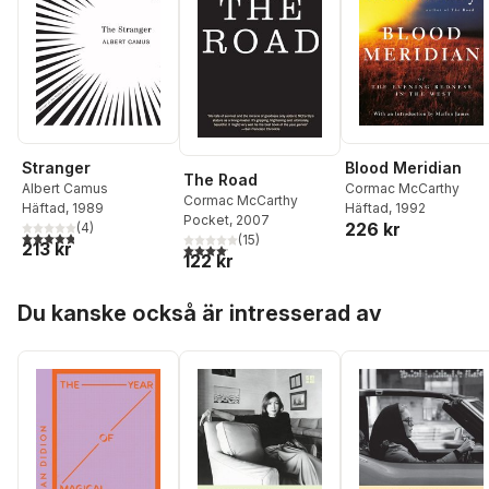
Blood Meridian
Stranger
The Road
Cormac McCarthy
Albert Camus
Cormac McCarthy
Häftad
, 1992
Häftad
, 1989
Pocket
, 2007
226 kr
(
4
)
4,8
utav 5 stjärnor. Totalt antal röster:
(
15
)
213 kr
4,1
utav 5 stjärnor. Totalt antal röster:
122 kr
Hoppa över listan
Du kanske också är intresserad av