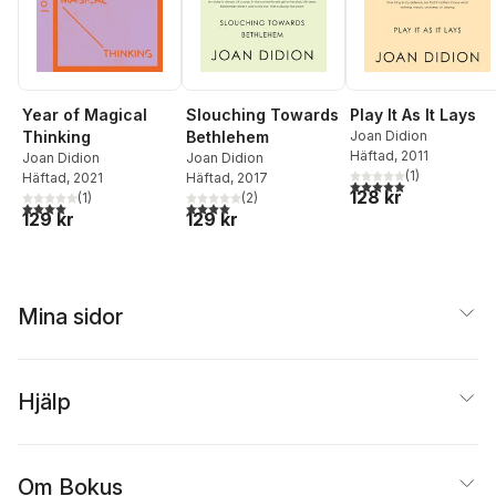
Play It As It Lays
Year of Magical
Slouching Towards
Joan Didion
Thinking
Bethlehem
Häftad
, 2011
Joan Didion
Joan Didion
(
1
)
Häftad
, 2021
Häftad
, 2017
5,0
utav 5 stjärnor. Tota
128 kr
(
1
)
(
2
)
4,0
utav 5 stjärnor. Totalt antal röster:
4,0
utav 5 stjärnor. Totalt antal röster:
129 kr
129 kr
Mina sidor
Hjälp
Om Bokus