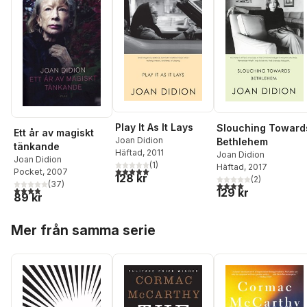
Play It As It Lays
Slouching Toward
Ett år av magiskt
Joan Didion
Bethlehem
tänkande
Häftad
, 2011
Joan Didion
Joan Didion
(
1
)
Häftad
, 2017
5,0
utav 5 stjärnor. Totalt antal röster:
Pocket
, 2007
128 kr
(
2
)
(
37
)
4,0
utav 5 stjärnor. Tota
3,9
utav 5 stjärnor. Totalt antal röster:
129 kr
89 kr
Hoppa över listan
Mer från samma serie