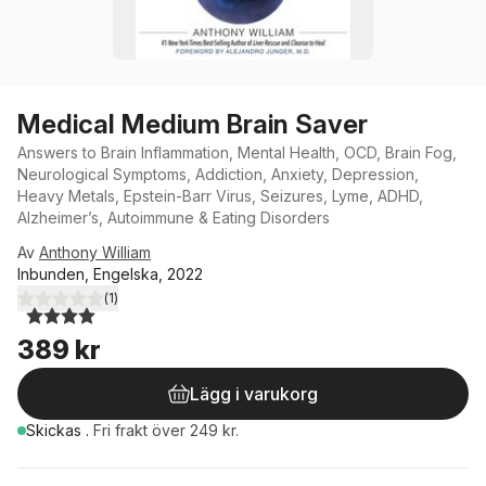
Medical Medium Brain Saver
Answers to Brain Inflammation, Mental Health, OCD, Brain Fog,
Neurological Symptoms, Addiction, Anxiety, Depression,
Heavy Metals, Epstein-Barr Virus, Seizures, Lyme, ADHD,
Alzheimer’s, Autoimmune & Eating Disorders
Av
Anthony William
Inbunden, Engelska, 2022
(
1
)
4,0
utav 5 stjärnor. Totalt antal röster:
389 kr
Lägg i varukorg
Skickas
.
Fri frakt över 249 kr.