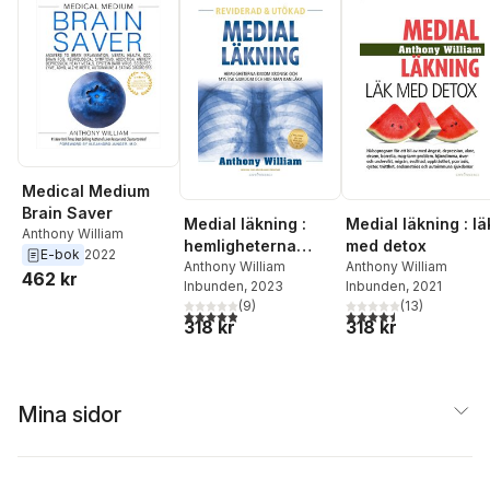
Medical Medium
Brain Saver
Medial läkning :
Medial läkning : lä
Anthony William
hemligheterna
med detox
E-bok
2022
bakom kronisk och
Anthony William
Anthony William
462 kr
Inbunden
, 2023
Inbunden
, 2021
mystisk sjukdom
(
9
)
(
13
)
och hur man kan
4,9
utav 5 stjärnor. Totalt antal röster:
4,5
utav 5 stjärnor. Tota
318 kr
318 kr
läka
Mina sidor