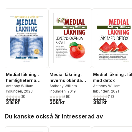
Medial läkning :
Medial läkning :
Medial läkning : lä
hemligheterna
leverns okända
med detox
bakom kronisk och
Anthony William
kraft
Anthony William
Anthony William
Inbunden
, 2023
Inbunden
, 2019
Inbunden
, 2021
mystisk sjukdom
(
9
)
(
16
)
(
13
)
och hur man kan
4,9
utav 5 stjärnor. Totalt antal röster:
4,3
utav 5 stjärnor. Totalt antal röster:
4,5
utav 5 stjärnor. Tota
318 kr
308 kr
318 kr
läka
Hoppa över listan
Du kanske också är intresserad av