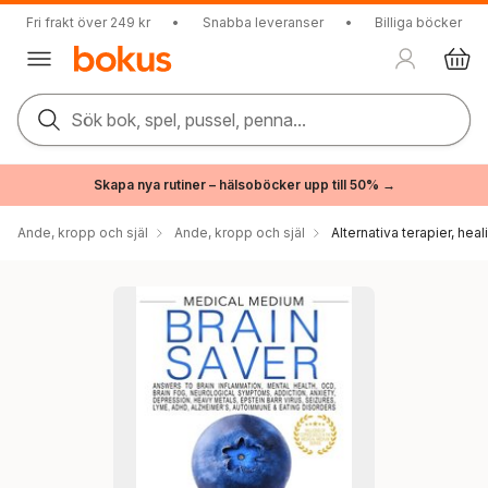
Fri frakt över 249 kr
•
Snabba leveranser
•
Billiga böcker
Sök bok, spel, pussel, penna...
Skapa nya rutiner – hälsoböcker upp till 50% →
Ande, kropp och själ
Ande, kropp och själ
Alternativa terapier, hea