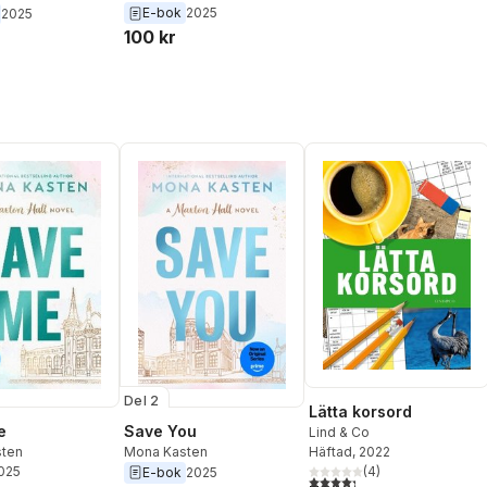
E-bok
2025
2025
100 kr
Del 2
Lätta korsord
e
Save You
Lind & Co
ten
Mona Kasten
Häftad
, 2022
2025
(
4
)
E-bok
2025
4,3
utav 5 stjärnor. Totalt ant