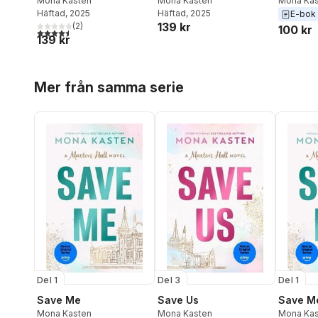
Mona Kasten
Mona Kasten
Mona Kas
Häftad
, 2025
Häftad
, 2025
E-bok
139 kr
(
2
)
100 kr
4,5
utav 5 stjärnor. Totalt antal röster:
139 kr
Hoppa över listan
Mer från samma serie
Del 1
Del 3
Del 1
Save Me
Save Us
Save M
Mona Kasten
Mona Kasten
Mona Kas