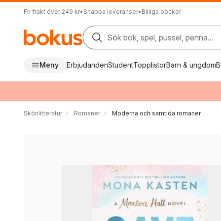
Fri frakt över 249 kr
•
Snabba leveranser
•
Billiga böcker
Sök bok, spel, pussel, penna...
Meny
Erbjudanden
Student
Topplistor
Barn & ungdom
B
Skönlitteratur
Romaner
Moderna och samtida romaner