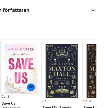
 författaren
Del 3
Del 1
Del 3
Save Us
Save Me: Special
Save Us: Spec
Mona Kasten