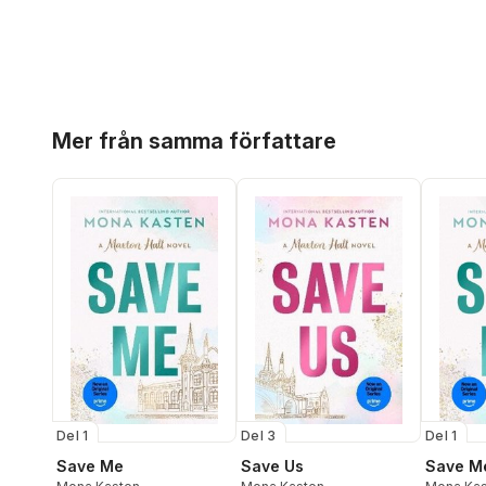
Hoppa över listan
Mer från samma författare
Del 1
Del 3
Del 1
Save Me
Save Us
Save M