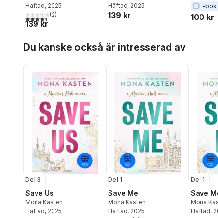
Häftad
, 2025
Häftad
, 2025
E-bok
139 kr
(
2
)
100 kr
4,5
utav 5 stjärnor. Totalt antal röster:
139 kr
Hoppa över listan
Du kanske också är intresserad av
Del 3
Del 1
Del 1
Save Us
Save Me
Save M
Mona Kasten
Mona Kasten
Mona Kas
Häftad
, 2025
Häftad
, 2025
Häftad
, 