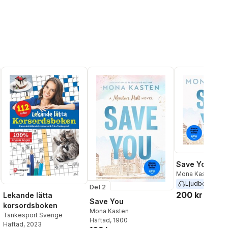
Save You
Mona Kasten
Ljudbok
2025
Del 2
200 kr
Lekande lätta
Save You
korsordsboken
Mona Kasten
Tankesport Sverige
Häftad
, 1900
Häftad
, 2023
al röster: