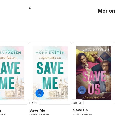
Mer om
Del 3
Del 1
Save Us
e
Save Me
Mona Kasten