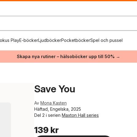
okus Play
E-böcker
Ljudböcker
Pocketböcker
Spel och pussel
Skapa nya rutiner – hälsoböcker upp till 50% →
Save You
Av
Mona Kasten
Häftad, Engelska, 2025
Del 2 i serien
Maxton Hall series
139 kr