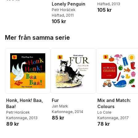
Lonely Penguin
Häftad
, 2013
105 kr
Petr Horáček
Häftad
, 2011
105 kr
Hoppa över listan
Mer från samma serie
Fur
Mix and Match:
Honk, Honk! Baa,
Jan Mark
Colours
Baa!
Kartonnage
, 2014
Lo Cole
Petr Horácek
85 kr
Kartonnage
, 2017
Kartonnage
, 2013
78 kr
89 kr