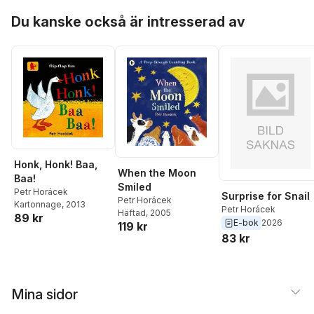
Hoppa över listan
Du kanske också är intresserad av
Honk, Honk! Baa,
When the Moon
Baa!
Smiled
Petr Horácek
Surprise for Snail
Petr Horácek
Kartonnage
, 2013
Petr Horácek
Häftad
, 2005
89 kr
E-bok
2026
119 kr
83 kr
Mina sidor