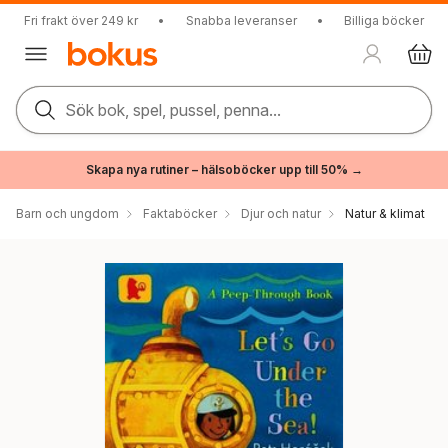
Fri frakt över 249 kr
•
Snabba leveranser
•
Billiga böcker
Sök bok, spel, pussel, penna...
Skapa nya rutiner – hälsoböcker upp till 50% →
Barn och ungdom
Faktaböcker
Djur och natur
Natur & klimat