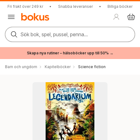
Fri frakt över 249 kr
•
Snabba leveranser
•
Billiga böcker
Sök bok, spel, pussel, penna...
Skapa nya rutiner – hälsoböcker upp till 50% →
Barn och ungdom
Kapitelböcker
Science fiction