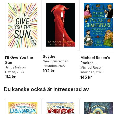
Scythe
I'll Give You the
Michael Rosen's
Neal Shusterman
Sun
Pocket
Inbunden
, 2022
Jandy Nelson
Shakespeare: A
Michael Rosen
192 kr
Häftad
, 2024
Inbunden
, 2025
Beginner's Guide 
114 kr
145 kr
the Best Bits of th
Bard
Hoppa över listan
Du kanske också är intresserad av