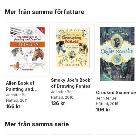
Hoppa över listan
Mer från samma författare
Smoky Joe's Book
Allen Book of
of Drawing Ponies
Painting and
Jennifer Bell
Crooked Sixpence
Drawing Horses
Jennifer Bell
Häftad
, 2010
Jennifer Bell
Häftad
, 2011
136 kr
Häftad
, 2016
166 kr
106 kr
Hoppa över listan
Mer från samma serie