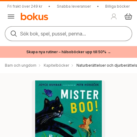
Fri frakt över 249 kr
•
Snabba leveranser
•
Billiga böcker
Sök bok, spel, pussel, penna...
Skapa nya rutiner – hälsoböcker upp till 50% →
Barn och ungdom
Kapitelböcker
Naturberättelser och djurberättel