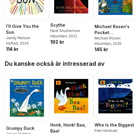
Scythe
I'll Give You the
Michael Rosen's
Neal Shusterman
Sun
Pocket
Inbunden
, 2022
Jandy Nelson
Shakespeare: A
Michael Rosen
192 kr
Häftad
, 2024
Inbunden
, 2025
Beginner's Guide 
114 kr
145 kr
the Best Bits of th
Bard
Hoppa över listan
Du kanske också är intresserad av
Honk, Honk! Baa,
Who Is the Bigges
Grumpy Duck
Baa!
Petr Horácek
Joyce Dunbar