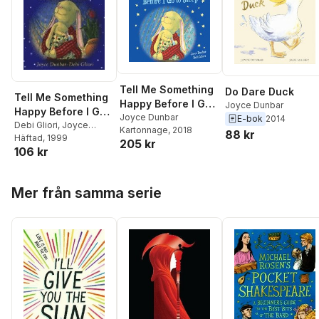
Tell Me Something
Do Dare Duck
Tell Me Something
Happy Before I Go
Joyce Dunbar
Happy Before I Go
to Sleep Padded
Joyce Dunbar
E-bok
2014
To Sleep
Debi Gliori
,
Joyce
Kartonnage
, 2018
88 kr
Dunbar
Häftad
, 1999
205 kr
106 kr
Hoppa över listan
Mer från samma serie