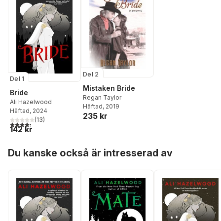
Del 2
Del 1
Mistaken Bride
Bride
Regan Taylor
Ali Hazelwood
Häftad
, 2019
Häftad
, 2024
235 kr
(
13
)
4,3
utav 5 stjärnor. Totalt antal röster:
142 kr
Hoppa över listan
Du kanske också är intresserad av