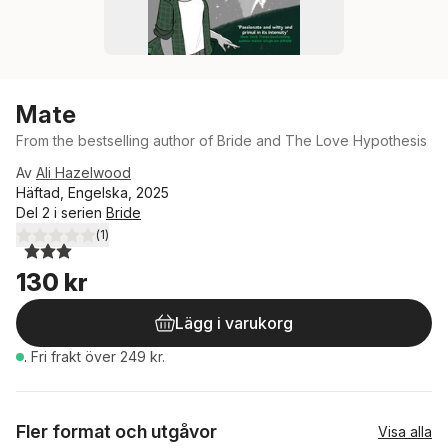
Mate
From the bestselling author of Bride and The Love Hypothesis
Av
Ali Hazelwood
Häftad, Engelska, 2025
Del 2 i serien
Bride
(
1
)
3,0
utav 5 stjärnor. Totalt antal röster:
130 kr
Lägg i varukorg
.
Fri frakt över 249 kr.
Fler format och utgåvor
Visa alla