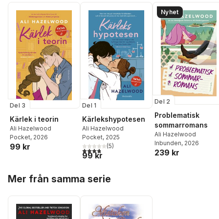
Nyhet
Del 2
Del 3
Del 1
Problematisk
Kärlek i teorin
Kärlekshypotesen
sommarromans
Ali Hazelwood
Ali Hazelwood
Ali Hazelwood
Pocket
, 2026
Pocket
, 2025
Inbunden
, 2026
99 kr
(
5
)
3,8
utav 5 stjärnor. Totalt antal röster:
239 kr
99 kr
Hoppa över listan
Mer från samma serie