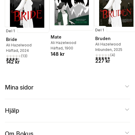
Del 1
Del 1
Mate
Bruden
Bride
Ali Hazelwood
Ali Hazelwood
Ali Hazelwood
Häftad
, 1900
Inbunden
, 2025
Häftad
, 2024
148 kr
(
4
)
(
13
)
4,8
utav 5 stjärnor. Tota
4,3
utav 5 stjärnor. Totalt antal röster:
227 kr
142 kr
Mina sidor
Hjälp
Om Bokus