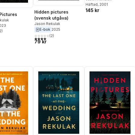
Häftad
, 2001
145 kr
Hidden pictures
Pictures
(svensk utgåva)
kulak
Jason Rekulak
2023
E-bok
2025
2
)
stjärnor. Totalt antal röster:
(
2
)
4,0
utav 5 stjärnor. Totalt antal röster:
79 kr