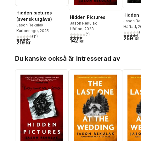
Hidden pictures
Hidden 
Hidden Pictures
(svensk utgåva)
Jason Re
Jason Rekulak
Jason Rekulak
Häftad
, 
Häftad
, 2023
Kartonnage
, 2025
(
(
1
)
4,5
utav 5 
(
11
)
4,0
utav 5 stjärnor. Totalt antal röster:
259 kr
4,2
utav 5 stjärnor. Totalt antal röster:
142 kr
219 kr
Hoppa över listan
Du kanske också är intresserad av