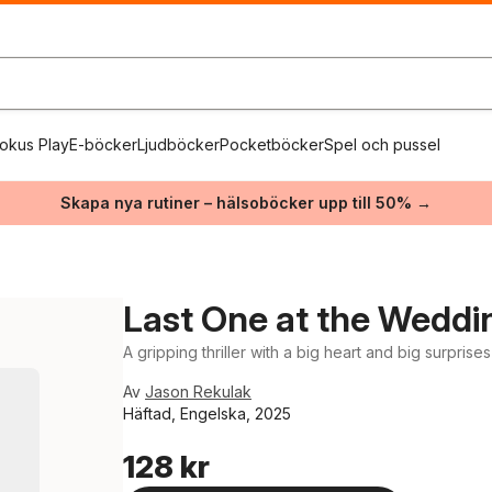
okus Play
E-böcker
Ljudböcker
Pocketböcker
Spel och pussel
Skapa nya rutiner – hälsoböcker upp till 50% →
Last One at the Weddi
A gripping thriller with a big heart and big surprises
Av
Jason Rekulak
Häftad, Engelska, 2025
128 kr