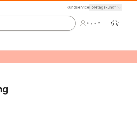
Kundservice
Företagskund?
ng