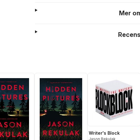
Mer om
Recens
Writer's Block
Jason Rekulak