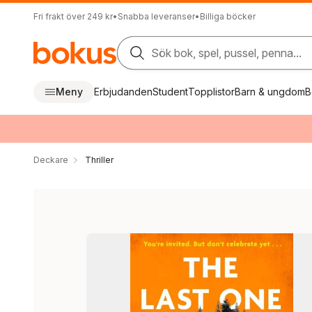
Fri frakt över 249 kr
•
Snabba leveranser
•
Billiga böcker
Sök bok, spel, pussel, penna...
Meny
Erbjudanden
Student
Topplistor
Barn & ungdom
B
Deckare
Thriller