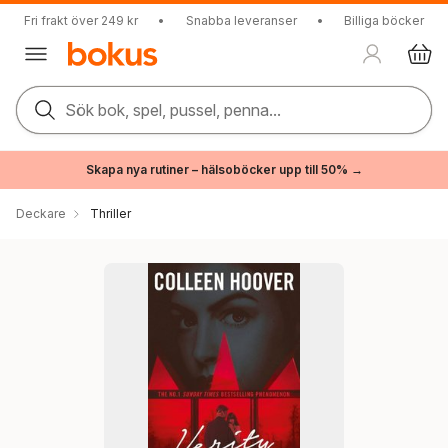
Fri frakt över 249 kr
•
Snabba leveranser
•
Billiga böcker
Sök bok, spel, pussel, penna...
Skapa nya rutiner – hälsoböcker upp till 50% →
Deckare
Thriller