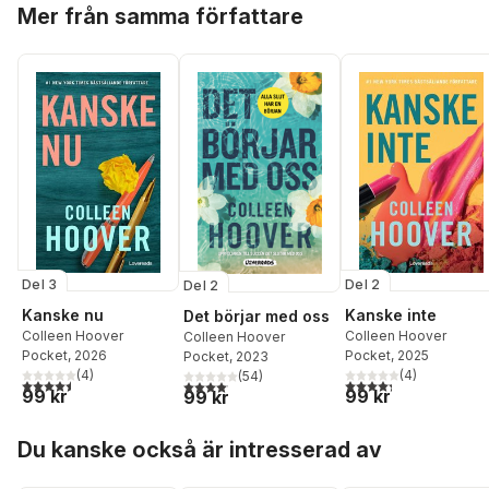
Hoppa över listan
Mer från samma författare
Del 3
Del 2
Del 2
Kanske nu
Kanske inte
Det börjar med oss
Colleen Hoover
Colleen Hoover
Colleen Hoover
Pocket
, 2026
Pocket
, 2025
Pocket
, 2023
(
4
)
(
4
)
(
54
)
4,5
utav 5 stjärnor. Totalt antal röster:
4,3
utav 5 stjärnor. Tota
4,1
utav 5 stjärnor. Totalt antal röster:
99 kr
99 kr
99 kr
Hoppa över listan
Du kanske också är intresserad av