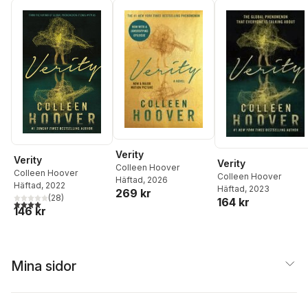
Verity
Verity
Verity
Colleen Hoover
Colleen Hoover
Colleen Hoover
Häftad
, 2026
Häftad
, 2022
Häftad
, 2023
269 kr
(
28
)
164 kr
4,0
utav 5 stjärnor. Totalt antal röster:
146 kr
Mina sidor