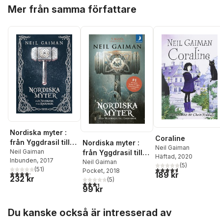
Hoppa över listan
Mer från samma författare
Nordiska myter :
Coraline
från Yggdrasil till
Nordiska myter :
Neil Gaiman
Ragnarök
Neil Gaiman
från Yggdrasil till
Häftad
, 2020
Inbunden
, 2017
Ragnarök
Neil Gaiman
(
5
)
4,6
utav 5 stjärnor. Tota
(
51
)
Pocket
, 2018
4,2
utav 5 stjärnor. Totalt antal röster:
189 kr
232 kr
(
5
)
3,4
utav 5 stjärnor. Totalt antal röster:
99 kr
Hoppa över listan
Du kanske också är intresserad av