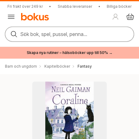
Fri frakt över 249 kr
•
Snabba leveranser
•
Billiga böcker
Sök bok, spel, pussel, penna...
Skapa nya rutiner – hälsoböcker upp till 50% →
Barn och ungdom
Kapitelböcker
Fantasy