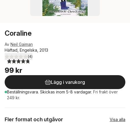
Coraline
Av
Neil Gaiman
Häftad, Engelska, 2013
(
4
)
4,8
utav 5 stjärnor. Totalt antal röster:
99 kr
Lägg i varukorg
Beställningsvara.
Skickas
inom 5-8 vardagar
.
Fri frakt över
249 kr.
Fler format och utgåvor
Visa alla