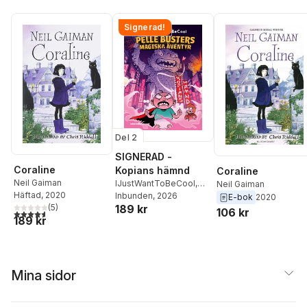
Signerad!
Del 2
SIGNERAD -
Coraline
Kopians hämnd
Coraline
Neil Gaiman
IJustWantToBeCool
,
Neil Gaiman
Häftad
, 2020
Joel Adolphson
Inbunden
, 2026
,
Emil
E-bok
2020
189 kr
(
5
)
Ejdemo Beer
,
Victor
106 kr
4,6
utav 5 stjärnor. Totalt antal röster:
189 kr
Beer
Mina sidor