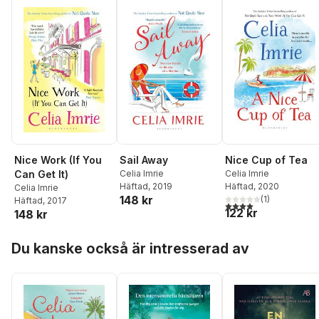
Nice Work (If You
Sail Away
Nice Cup of Tea
Can Get It)
Celia Imrie
Celia Imrie
Häftad
, 2019
Häftad
, 2020
Celia Imrie
148 kr
(
1
)
Häftad
, 2017
4,0
utav 5 stjärnor. Tota
122 kr
148 kr
Hoppa över listan
Du kanske också är intresserad av