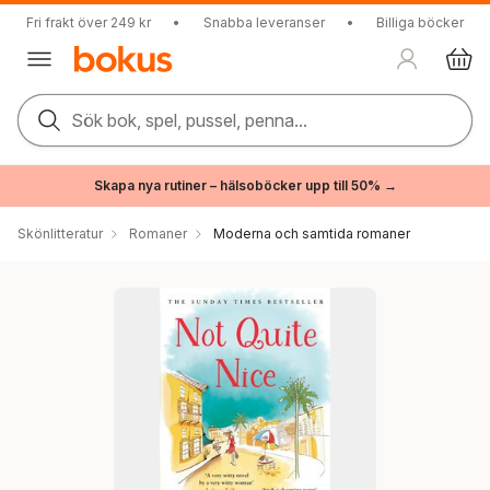
Fri frakt över 249 kr
•
Snabba leveranser
•
Billiga böcker
Sök bok, spel, pussel, penna...
Skapa nya rutiner – hälsoböcker upp till 50% →
Skönlitteratur
Romaner
Moderna och samtida romaner