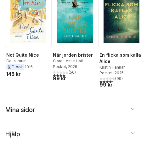
Not Quite Nice
När jorden brister
En flicka som kall
Celia Imrie
Clare Leslie Hall
Alice
Pocket
, 2026
E-bok
2015
Kristin Hannah
(
56
)
Pocket
, 2025
145 kr
4,1
utav 5 stjärnor. Totalt antal röster:
99 kr
(
99
)
4,3
utav 5 stjärnor. Tota
99 kr
Mina sidor
Hjälp