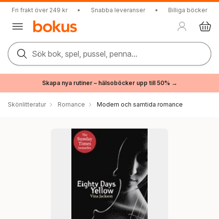
Fri frakt över 249 kr
•
Snabba leveranser
•
Billiga böcker
Sök bok, spel, pussel, penna...
Skapa nya rutiner – hälsoböcker upp till 50% →
Skönlitteratur
Romance
Modern och samtida romance