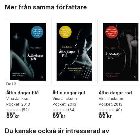
Hoppa över listan
Mer från samma författare
Del 2
Åttio dagar blå
Åttio dagar gul
Åttio dagar röd
Vina Jackson
Vina Jackson
Vina Jackson
Pocket
, 2013
Pocket
, 2013
Pocket
, 2013
(
52
)
(
64
)
(
40
)
2,9
utav 5 stjärnor. Totalt antal röster:
2,6
utav 5 stjärnor. Totalt antal röster:
3,0
utav 5 stjärnor. Tota
89 kr
89 kr
89 kr
Hoppa över listan
Du kanske också är intresserad av