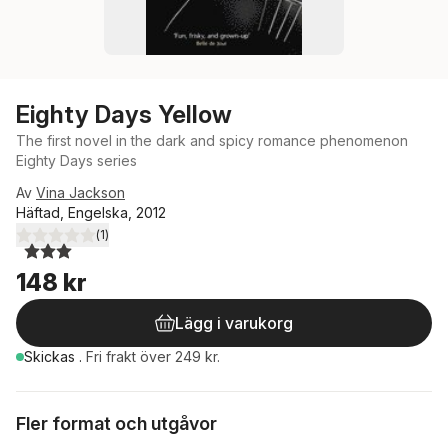
Eighty Days Yellow
The first novel in the dark and spicy romance phenomenon
Eighty Days series
Av
Vina Jackson
Häftad, Engelska, 2012
(
1
)
3,0
utav 5 stjärnor. Totalt antal röster:
148 kr
Lägg i varukorg
Skickas
.
Fri frakt över 249 kr.
Fler format och utgåvor