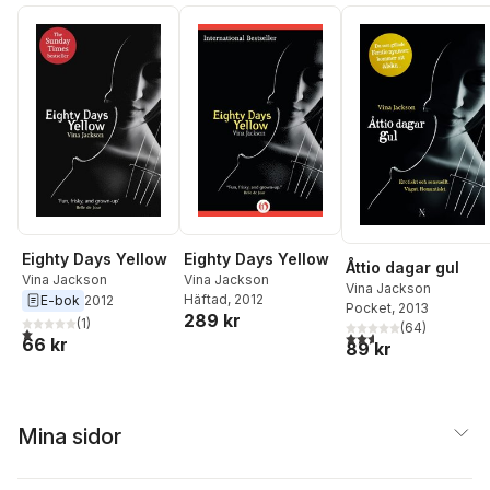
Eighty Days Yellow
Eighty Days Yellow
Åttio dagar gul
Vina Jackson
Vina Jackson
Vina Jackson
Häftad
, 2012
E-bok
2012
Pocket
, 2013
289 kr
(
1
)
(
64
)
1,0
utav 5 stjärnor. Totalt antal röster:
2,6
utav 5 stjärnor. Tota
66 kr
89 kr
Mina sidor