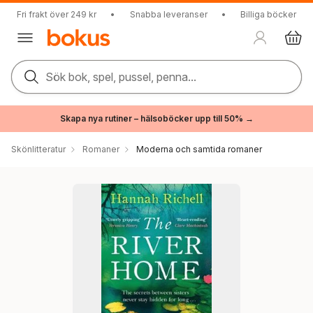
Fri frakt över 249 kr
•
Snabba leveranser
•
Billiga böcker
Sök bok, spel, pussel, penna...
Skapa nya rutiner – hälsoböcker upp till 50% →
Skönlitteratur
Romaner
Moderna och samtida romaner