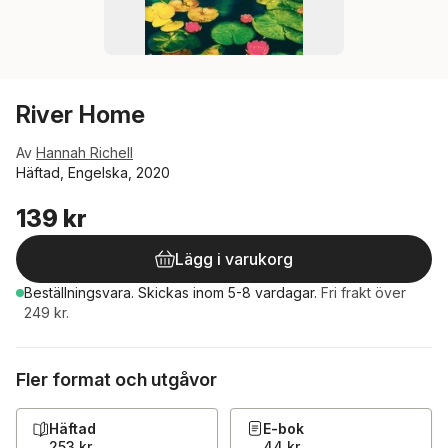
River Home
Av
Hannah Richell
Häftad, Engelska, 2020
139 kr
Lägg i varukorg
Beställningsvara.
Skickas
inom 5-8 vardagar
.
Fri frakt över
249 kr.
Fler format och utgåvor
Häftad
E-bok
253 kr
44 kr