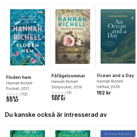
Ocean and a Day
Påfågelsommar
Floden hem
Hannah Richell
Hannah Richell
Hannah Richell
Häftad
, 2026
Storpocket
, 2019
Pocket
, 2021
192 kr
(
3
)
(
12
)
4,3
utav 5 stjärnor. Totalt antal röster:
3,7
utav 5 stjärnor. Totalt antal röster:
146 kr
99 kr
Hoppa över listan
Du kanske också är intresserad av