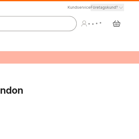
Kundservice
Företagskund?
ondon