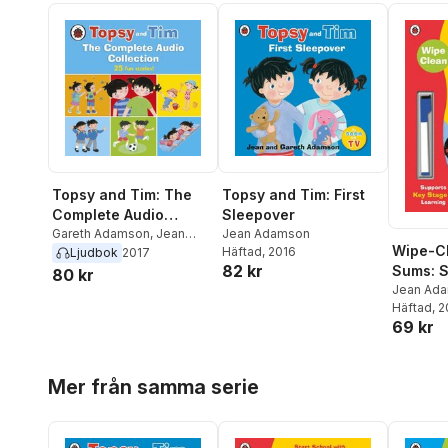
Topsy and Tim: The
Topsy and Tim: First
Complete Audio
Sleepover
Collection
Gareth Adamson
,
Jean
Jean Adamson
Wipe-Cl
Adamson
Häftad
, 2016
Ljudbok
2017
82 kr
Sums: S
80 kr
with To
Jean Ad
Häftad
, 
69 kr
Hoppa över listan
Mer från samma serie