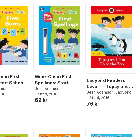
Wipe-Clean First
ean First
Ladybird Readers
Spellings: Start
tart School
Level 1 - Topsy and
School with Topsy and
Jean Adamson
psy and Tim
amson
Tim - Go to the Zoo
Jean Adamson
,
Ladybird
Häftad
, 2016
2016
Tim
Häftad
, 2016
(ELT Graded Reader)
69 kr
76 kr