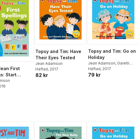
Topsy and Tim: Go on
Topsy and Tim: Have
Holiday
Their Eyes Tested
Jean Adamson
,
Gareth
Jean Adamson
ean First
Adamson
Häftad
, 2017
Häftad
, 2017
79 kr
82 kr
s: Start
with Topsy and
amson
2016