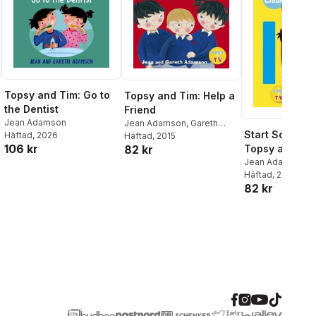
Topsy and Tim: Go to
Topsy and Tim: Help a
the Dentist
Friend
Jean Adamson
Jean Adamson
,
Gareth
Start School w
Häftad
, 2026
Adamson
Häftad
, 2015
106 kr
82 kr
Topsy and Tim
Clean First Wr
Jean Adamson
Häftad
, 2011
82 kr