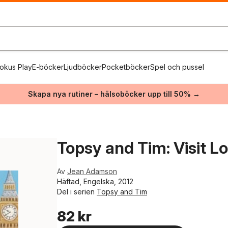
okus Play
E-böcker
Ljudböcker
Pocketböcker
Spel och pussel
Skapa nya rutiner – hälsoböcker upp till 50% →
Topsy and Tim: Visit L
Av
Jean Adamson
Häftad, Engelska, 2012
Del i serien
Topsy and Tim
82 kr