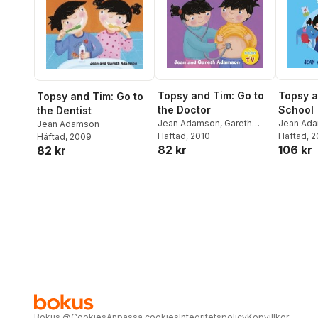
Topsy and Tim: Go to
Topsy a
Topsy and Tim: Go to
the Doctor
School
the Dentist
Jean Adamson
,
Gareth
Jean Ad
Jean Adamson
Adamson
Häftad
, 2010
Häftad
, 
Häftad
, 2009
82 kr
106 kr
82 kr
Bokus
@
Cookies
Anpassa cookies
Integritetspolicy
Köpvillkor