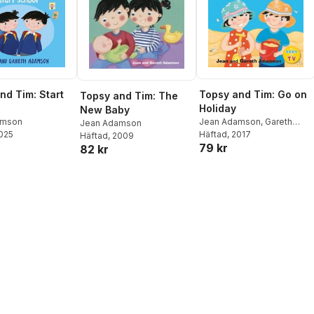
nd Tim: Start
Topsy and Tim: Go on
Topsy and Tim: The
Holiday
New Baby
amson
Jean Adamson
,
Gareth
Jean Adamson
2025
Adamson
Häftad
, 2017
Häftad
, 2009
79 kr
82 kr