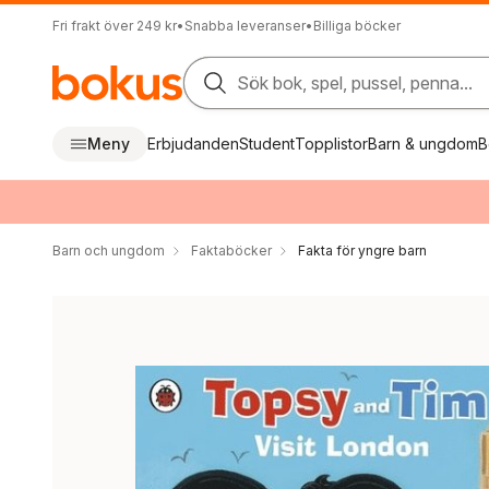
Fri frakt över 249 kr
•
Snabba leveranser
•
Billiga böcker
Sök bok, spel, pussel, penna...
Meny
Erbjudanden
Student
Topplistor
Barn & ungdom
B
Barn och ungdom
Faktaböcker
Fakta för yngre barn