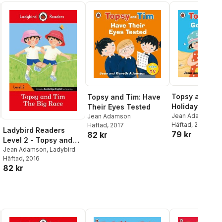
Topsy and Tim
Topsy and Tim: Have
Holiday
Their Eyes Tested
Jean Adamson
,
G
Jean Adamson
Adamson
Häftad
, 2017
Häftad
, 2017
Ladybird Readers
79 kr
82 kr
Level 2 - Topsy and
Tim - The Big Race
Jean Adamson
,
Ladybird
Häftad
, 2016
(ELT Graded Reader)
82 kr