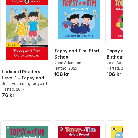
Topsy and Tim: Start
Topsy and Tim
School
Birthday Party
Jean Adamson
Jean Adamson
Häftad
, 2025
Häftad
, 2024
Ladybird Readers
106 kr
106 kr
Level 1 - Topsy and
Tim - Go to London
Jean Adamson
,
Ladybird
Häftad
, 2017
(ELT Graded Reader)
76 kr