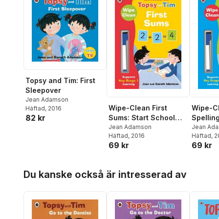
Topsy and Tim: First
Sleepover
Jean Adamson
Wipe-Cl
Wipe-Clean First
Häftad
, 2016
82 kr
Spelling
Sums: Start School
School 
Jean Ad
with Topsy and Tim
Jean Adamson
Häftad
, 
Häftad
, 2016
Tim
69 kr
69 kr
Hoppa över listan
Du kanske också är intresserad av