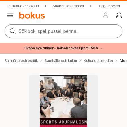
Fri frakt över 249 kr
•
Snabba leveranser
•
Billiga böcker
Sök bok, spel, pussel, penna...
Skapa nya rutiner – hälsoböcker upp till 50% →
Samhälle och politik
Samhälle och kultur
Kultur och medier
Med