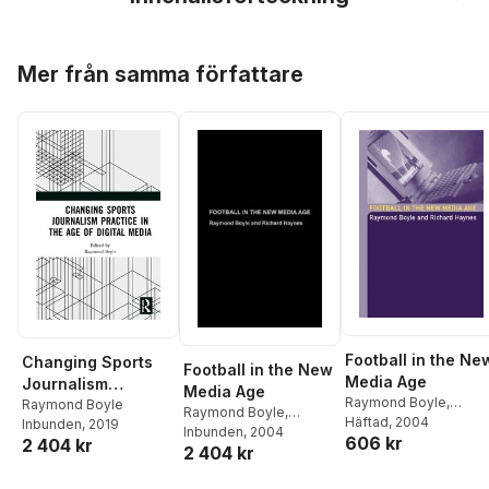
Hoppa över listan
Mer från samma författare
Football in the Ne
Changing Sports
Football in the New
Media Age
Journalism
Media Age
Raymond Boyle
,
Practice in the Age
Raymond Boyle
Raymond Boyle
,
Richard Haynes
Häftad
, 2004
Inbunden
, 2019
of Digital Media
Richard Haynes
Inbunden
, 2004
606 kr
2 404 kr
2 404 kr