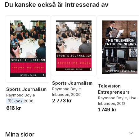
Hoppa över listan
Du kanske också är intresserad av
Sports Journalism
Television
Raymond Boyle
Sports Journalism
Entrepreneurs
Inbunden
, 2006
Raymond Boyle
Raymond Boyle
,
Lisa 
2 773 kr
E-bok
2006
Kelly
Inbunden
, 2012
616 kr
1 749 kr
Mina sidor