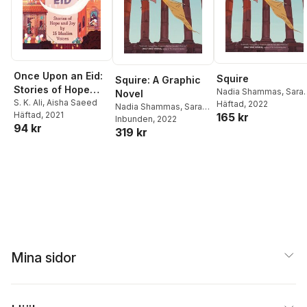
Once Upon an Eid:
Squire
Squire: A Graphic
Stories of Hope
Nadia Shammas
,
Sara
Novel
and Joy by 15
S. K. Ali
,
Aisha Saeed
Alfageeh
Häftad
, 2022
Nadia Shammas
,
Sara
Häftad
, 2021
165 kr
Muslim Voices
Alfageeh
Inbunden
, 2022
94 kr
319 kr
Mina sidor