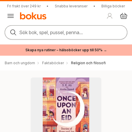
Fri frakt över 249 kr
•
Snabba leveranser
•
Billiga böcker
Sök bok, spel, pussel, penna...
Skapa nya rutiner – hälsoböcker upp till 50% →
Barn och ungdom
Faktaböcker
Religion och filosofi