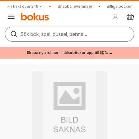
Fri frakt över 249 kr
•
Snabba leveranser
•
Billiga böcker
Sök bok, spel, pussel, penna...
Skapa nya rutiner – hälsoböcker upp till 50% →