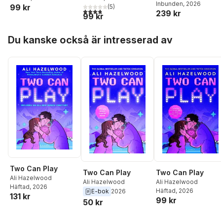
Inbunden
, 2026
99 kr
(
5
)
3,8
utav 5 stjärnor. Totalt antal röster:
239 kr
99 kr
Hoppa över listan
Du kanske också är intresserad av
Two Can Play
Two Can Play
Two Can Play
Ali Hazelwood
Ali Hazelwood
Ali Hazelwood
Häftad
, 2026
Häftad
, 2026
E-bok
2026
131 kr
99 kr
50 kr