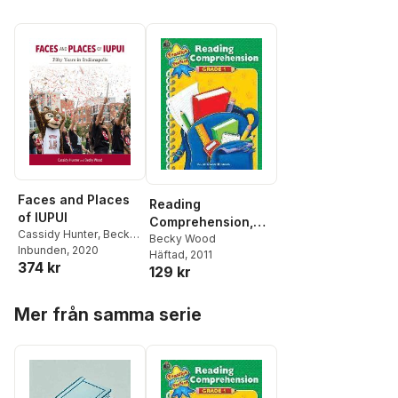
Faces and Places
Reading
of IUPUI
Comprehension,
Cassidy Hunter
,
Becky
Grade 1
Becky Wood
Wood
Inbunden
, 2020
Häftad
, 2011
374 kr
129 kr
Hoppa över listan
Mer från samma serie