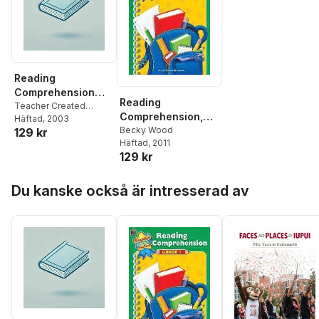
Reading
Comprehension
Reading
Grade 5
Teacher Created
Comprehension,
Resources
Häftad
, 2003
Grade 1
Becky Wood
129 kr
Häftad
, 2011
129 kr
Hoppa över listan
Du kanske också är intresserad av