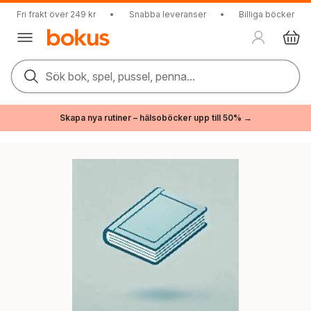
Fri frakt över 249 kr
•
Snabba leveranser
•
Billiga böcker
Sök bok, spel, pussel, penna...
Skapa nya rutiner – hälsoböcker upp till 50% →