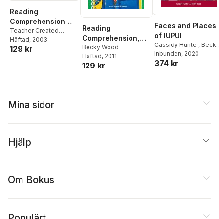
Reading
Comprehension
Faces and Places
Reading
Grade 5
Teacher Created
of IUPUI
Comprehension,
Resources
Häftad
, 2003
Cassidy Hunter
,
Beck
Grade 1
Becky Wood
129 kr
Wood
Inbunden
, 2020
Häftad
, 2011
374 kr
129 kr
Mina sidor
Hjälp
Om Bokus
Populärt