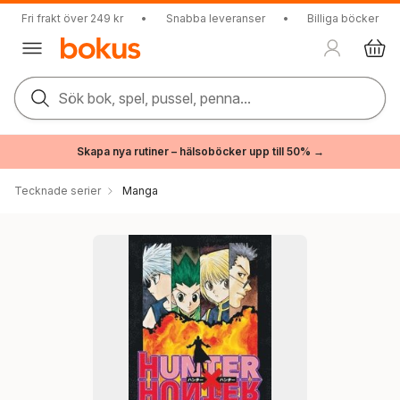
Fri frakt över 249 kr
•
Snabba leveranser
•
Billiga böcker
Sök bok, spel, pussel, penna...
Skapa nya rutiner – hälsoböcker upp till 50% →
Tecknade serier
Manga