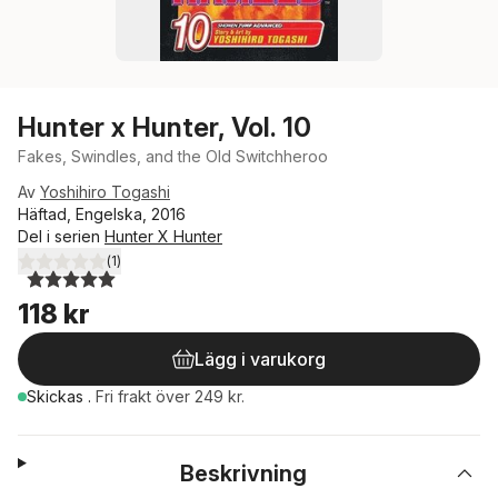
Hunter x Hunter, Vol. 10
Fakes, Swindles, and the Old Switchheroo
Av
Yoshihiro Togashi
Häftad, Engelska, 2016
Del i serien
Hunter X Hunter
(
1
)
5,0
utav 5 stjärnor. Totalt antal röster:
118 kr
Lägg i varukorg
Skickas
.
Fri frakt över 249 kr.
Beskrivning