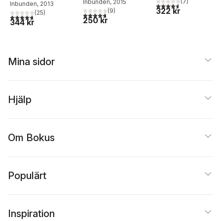
(
7
)
Inbunden
, 2015
Inbunden
, 2013
4,6
utav 5 stjärnor. Tota
322 kr
(
9
)
(
25
)
4,7
utav 5 stjärnor. Totalt antal röster:
4,7
utav 5 stjärnor. Totalt antal röster:
250 kr
344 kr
Mina sidor
Hjälp
Om Bokus
Populärt
Inspiration