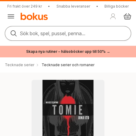
Fri frakt över 249 kr
•
Snabba leveranser
•
Billiga böcker
Sök bok, spel, pussel, penna...
Skapa nya rutiner – hälsoböcker upp till 50% →
Tecknade serier
Tecknade serier och romaner