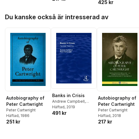
425 kr
Hoppa över listan
Du kanske också är intresserad av
Banks in Crisis
Autobiography of
Autobiography of
Andrew Campbell
,
Peter Cartwright
Peter Cartwright
Peter Cartwright
Häftad
, 2019
Peter Cartwright
Peter Cartwright
491 kr
Häftad
, 2018
Häftad
, 1986
217 kr
251 kr