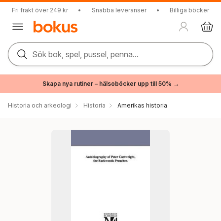
Fri frakt över 249 kr
•
Snabba leveranser
•
Billiga böcker
Sök bok, spel, pussel, penna...
Skapa nya rutiner – hälsoböcker upp till 50% →
Historia och arkeologi
Historia
Amerikas historia