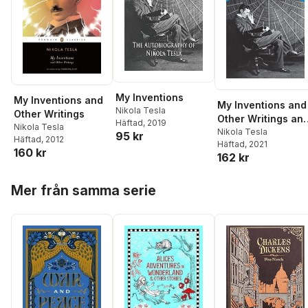
My Inventions
My Inventions and
My Inventions and
Nikola Tesla
Other Writings
Other Writings an
Häftad
, 2019
Nikola Tesla
Lectures
Nikola Tesla
95 kr
Häftad
, 2012
Häftad
, 2021
160 kr
162 kr
Hoppa över listan
Mer från samma serie