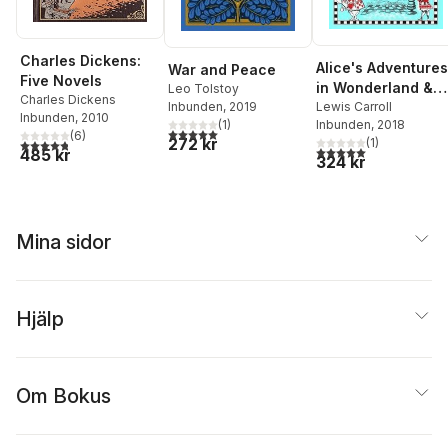
Charles Dickens:
Alice's Adventures
War and Peace
Five Novels
in Wonderland &
Leo Tolstoy
Charles Dickens
Inbunden
, 2019
Other Stories
Lewis Carroll
Inbunden
, 2010
(
1
)
Inbunden
, 2018
5,0
utav 5 stjärnor. Totalt antal röster:
(
6
)
272 kr
(
1
)
4,8
utav 5 stjärnor. Totalt antal röster:
5,0
utav 5 stjärnor. Tota
485 kr
324 kr
Mina sidor
Hjälp
Om Bokus