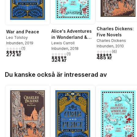
Charles Dickens:
Alice's Adventures
War and Peace
Five Novels
in Wonderland &
Leo Tolstoy
Charles Dickens
Inbunden
, 2019
Other Stories
Lewis Carroll
Inbunden
, 2010
(
1
)
Inbunden
, 2018
5,0
utav 5 stjärnor. Totalt antal röster:
(
6
)
272 kr
(
1
)
4,8
utav 5 stjärnor. Tota
5,0
utav 5 stjärnor. Totalt antal röster:
485 kr
324 kr
Hoppa över listan
Du kanske också är intresserad av