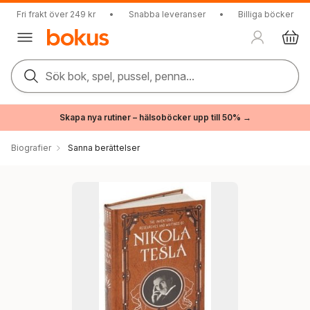
Fri frakt över 249 kr
•
Snabba leveranser
•
Billiga böcker
Sök bok, spel, pussel, penna...
Skapa nya rutiner – hälsoböcker upp till 50% →
Biografier
Sanna berättelser